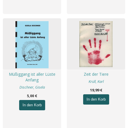
Müßiggang ist aller Lüste
Zeit der Tiere
Anfang
Krüll, Karl
Dischner, Gisela
19,99 €
5,00 €
In den Korb
In den Korb