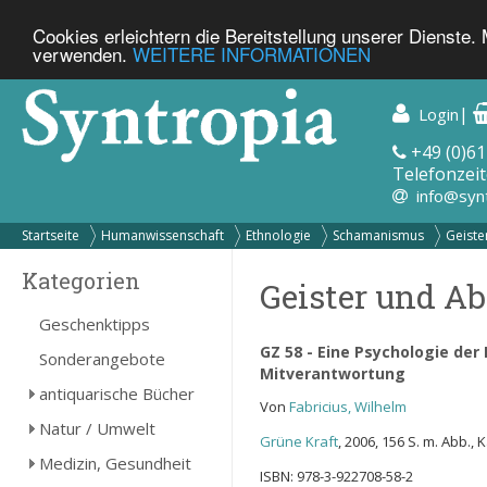
Cookies erleichtern die Bereitstellung unserer Dienste.
verwenden.
WEITERE INFORMATIONEN
|
Login
+49 (0)61
Telefonzeit
info@syn
Startseite
Humanwissenschaft
Ethnologie
Schamanismus
Geister
Kategorien
Geister und Ab
Geschenktipps
GZ 58 - Eine Psychologie der
Sonderangebote
Mitverantwortung
antiquarische Bücher
Von
Fabricius, Wilhelm
Natur / Umwelt
Grüne Kraft
, 2006, 156 S. m. Abb., 
Medizin, Gesundheit
ISBN: 978-3-922708-58-2