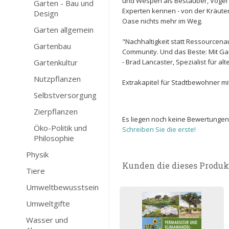
und Wespen als Bestäuber, Vögel 
Garten - Bau und
Experten kennen - von der Kräute
Design
Oase nichts mehr im Weg.
Garten allgemein
"Nachhaltigkeit statt Ressourcen
Gartenbau
Community. Und das Beste: Mit Gai
Gartenkultur
- Brad Lancaster, Spezialist für a
Nutzpflanzen
Extrakapitel für Stadtbewohner mi
Selbstversorgung
Zierpflanzen
Es liegen noch keine Bewertungen
Öko-Politik und
Schreiben Sie die erste!
Philosophie
Physik
Kunden die dieses Produk
Tiere
Umweltbewusstsein
Umweltgifte
Wasser und