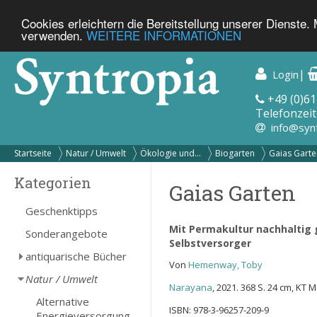
Cookies erleichtern die Bereitstellung unserer Dienste.
verwenden.
WEITERE INFORMATIONEN
|
Login
+49 (0)61
Telefonzeit
info@syn
Startseite
Natur / Umwelt
Ökologie und...
Biogarten
Gaias Garte
Kategorien
Gaias Garten
Geschenktipps
Mit Permakultur nachhaltig g
Sonderangebote
Selbstversorger
antiquarische Bücher
Von
Hemenway, Toby
Natur / Umwelt
Narayana
, 2021. 368 S. 24 cm, KT M
Alternative
ISBN: 978-3-96257-209-9
Energieversorgung