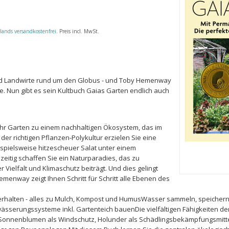
lands versandkostenfrei
. Preis incl. MwSt.
und Landwirte rund um den Globus - und Toby Hemenway
e. Nun gibt es sein Kultbuch Gaias Garten endlich auch
hr Garten zu einem nachhaltigen Ökosystem, das im
t der richtigen Pflanzen-Polykultur erzielen Sie eine
spielsweise hitzescheuer Salat unter einem
zeitig schaffen Sie ein Naturparadies, das zu
Vielfalt und Klimaschutz beiträgt. Und dies gelingt
menway zeigt Ihnen Schritt für Schritt alle Ebenen des
erhalten - alles zu Mulch, Kompost und HumusWasser sammeln, speicher
sserungssysteme inkl. Gartenteich bauenDie vielfältigen Fähigkeiten de
Sonnenblumen als Windschutz, Holunder als Schädlingsbekämpfungsmittel