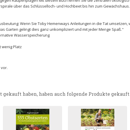
gegen Raupenplagen Mit diesem Buch lernen Sie die zentralen ökologisc
rspirale über das Schlüsselloch- und Hochbeet bis hin zum Gewächshaus. 
ausbeutung: Wenn Sie Toby Hemenways Anleitungen in die Tat umsetzen, w
as Garten gelingt dies ganz unkompliziert und mit jeder Menge Spaß."
lternative Wasserspeicherung
t wenig Platz
 vor.
t gekauft haben, haben auch folgende Produkte gekauft