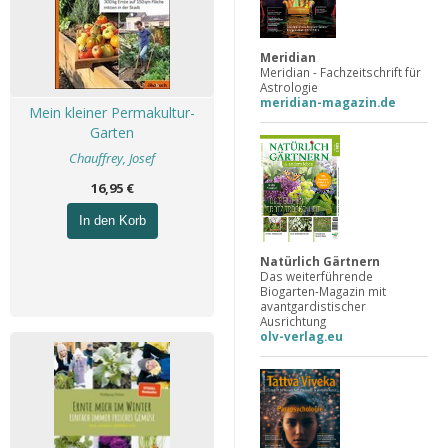
Meridian
Meridian - Fachzeitschrift für
Astrologie
meridian-magazin.de
Mein kleiner Permakultur-
Garten
Chauffrey, Josef
16,95 €
In den Korb
Natürlich Gärtnern
Das weiterführende
Biogarten-Magazin mit
avantgardistischer
Ausrichtung
olv-verlag.eu