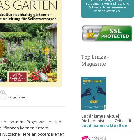
europäische Ausland (EU und
Schweiz) fallen minimale
Versandkosten an.
Top Links -
Magazine
Bild vergrössern
Buddhismus Aktuell
Die buddhistische Zeitschrift
n und sparen - Regenwasser und
buddhismus-aktuell.de
r Pflanzen kennenlernen:
Nützliche Tiere anlocken: Bienen