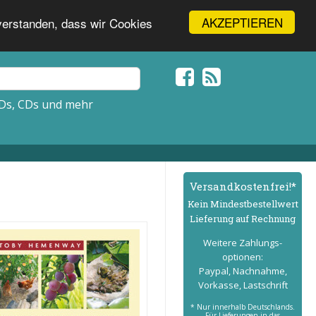
AKZEPTIEREN
nverstanden, dass wir Cookies
Ds, CDs und mehr
Versand­kostenfrei!*
Kein Mindest­bestell­wert
Lieferung auf Rechnung
Weitere Zahlungs­
optionen:
Paypal, Nachnahme,
Vorkasse, Lastschrift
* Nur innerhalb Deutschlands.
Für Lieferungen in das