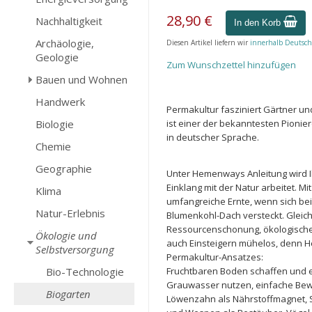
28,90 €
Nachhaltigkeit
In den Korb
Archäologie,
Diesen Artikel liefern wir
innerhalb Deutsch
Geologie
Zum Wunschzettel hinzufügen
Bauen und Wohnen
Handwerk
Permakultur fasziniert Gärtner 
Biologie
ist einer der bekanntesten Pionier
in deutscher Sprache.
Chemie
Geographie
Unter Hemenways Anleitung wird I
Einklang mit der Natur arbeitet. Mi
Klima
umfangreiche Ernte, wenn sich bei
Natur-Erlebnis
Blumenkohl-Dach versteckt. Gleich
Ressourcenschonung, ökologischer 
Ökologie und
auch Einsteigern mühelos, denn He
Selbstversorgung
Permakultur-Ansatzes:
Bio-Technologie
Fruchtbaren Boden schaffen und 
Grauwasser nutzen, einfache Bewä
Biogarten
Löwenzahn als Nährstoffmagnet, 