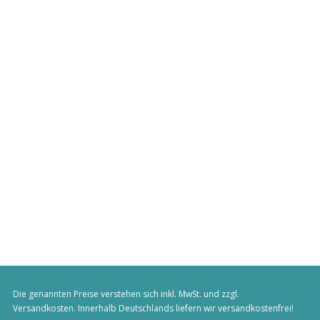
Die genannten Preise verstehen sich inkl. MwSt. und zzgl.
Versandkosten
. Innerhalb Deutschlands liefern wir versandkostenfrei!