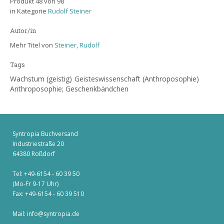
Produkt 48 von 98
in Kategorie
Rudolf Steiner
Autor/in
Mehr Titel von
Steiner, Rudolf
Tags
Wachstum (geistig)
Geisteswissenschaft (Anthroposophie)
Anthroposophie; Geschenkbändchen
Syntropia Buchversand
Industriestraße 20
64380 Roßdorf
Tel: +49-6154 - 60 39 50
(Mo-Fr 9-17 Uhr)
Fax: +49-6154 - 60 39 510
Mail:
info@syntropia.de