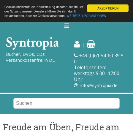
Cookies erleichtern die Bereitstellung unserer Dienste. Mit
AKZEPTIEREN
der Nutzung unserer Dienste erklären Sie sich damit
einverstanden, dass wir Cookies verwenden.
WEITERE INFORMATIONEN
☰
|
Bücher, DVDs, CDs
+49 (0)61 54-60 39 5-
versandkostenfrei in DE
0
Telefonzeiten:
werktags 9:00 -17:00
Uhr
info@syntropia.de
Freude am Üben, Freude am