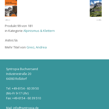
Produkt 99 von 181
in Kategorie
Alpinismus & Klettern
Autor/in
Mehr Titel von
Greci, Andrea
Syntropia Buchversand
Industriestraße 20
64380 Roßdorf
Tel: +49-6154 - 60 39 50
(Mo-Fr 9-17 Uhr)
Fax: +49-6154 - 60 39 510
Mail:
info@syntropia.de