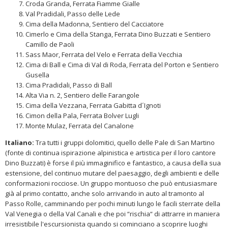
Croda Granda, Ferrata Fiamme Gialle
Val Pradidali, Passo delle Lede
Cima della Madonna, Sentiero del Cacciatore
Cimerlo e Cima della Stanga, Ferrata Dino Buzzati e Sentiero
Camillo de Paoli
Sass Maor, Ferrata del Velo e Ferrata della Vecchia
Cima di Ball e Cima di Val di Roda, Ferrata del Porton e Sentiero
Gusella
Cima Pradidali, Passo di Ball
Alta Via n. 2, Sentiero delle Farangole
Cima della Vezzana, Ferrata Gabitta d´Ignoti
Cimon della Pala, Ferrata Bolver Lugli
Monte Mulaz, Ferrata del Canalone
Italiano:
Tra tutti i gruppi dolomitici, quello delle Pale di San Martino
(fonte di continua ispirazione alpinistica e artistica per il loro cantore
Dino Buzzati) è forse il più immaginifico e fantastico, a causa della sua
estensione, del continuo mutare del paesaggio, degli ambienti e delle
conformazioni rocciose. Un gruppo montuoso che può entusiasmare
già al primo contatto, anche solo arrivando in auto al tramonto al
Passo Rolle, camminando per pochi minuti lungo le facili sterrate della
Val Venegia o della Val Canali e che poi “rischia“ di attrarre in maniera
irresistibile l'escursionista quando si cominciano a scoprire luoghi