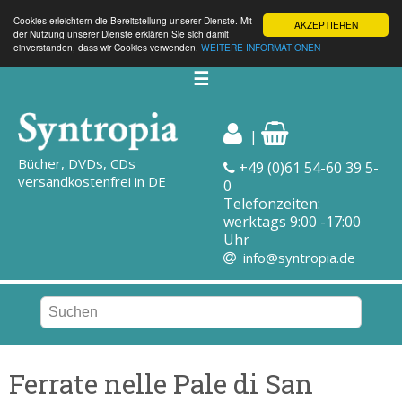
Cookies erleichtern die Bereitstellung unserer Dienste. Mit
AKZEPTIEREN
der Nutzung unserer Dienste erklären Sie sich damit
einverstanden, dass wir Cookies verwenden.
WEITERE INFORMATIONEN
☰
|
Bücher, DVDs, CDs
+49 (0)61 54-60 39 5-
versandkostenfrei in DE
0
Telefonzeiten:
werktags 9:00 -17:00
Uhr
info@syntropia.de
Ferrate nelle Pale di San