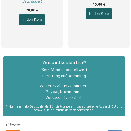
Betz, Robert
15,00 €
20,00 €
In den Korb
In den Korb
Versand­kostenfrei!*
Kein Mindest­bestell­wert
Lieferung auf Rechnung
Weitere Zahlungs­optionen:
Paypal, Nachnahme,
Vorkasse, Lastschrift
* Nur innerhalb Deutschlands. Für Lieferungen in das europäische Ausland (EU und
Schweiz) fallen minimale Versandkosten an.
Blättern