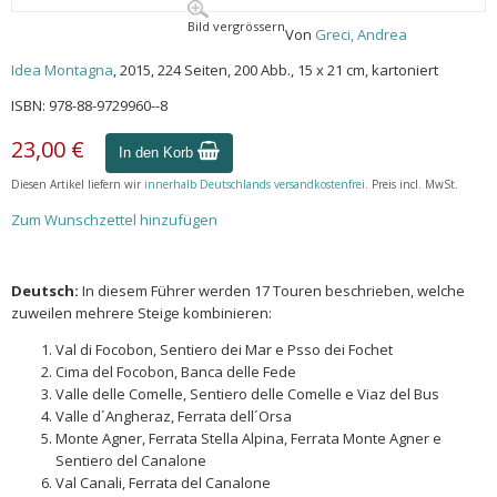
Bild vergrössern
Von
Greci, Andrea
Idea Montagna
, 2015, 224 Seiten, 200 Abb., 15 x 21 cm, kartoniert
ISBN: 978-88-9729960--8
23,00 €
In den Korb
Diesen Artikel liefern wir
innerhalb Deutschlands versandkostenfrei
. Preis incl. MwSt.
Zum Wunschzettel hinzufügen
Deutsch:
In diesem Führer werden 17 Touren beschrieben, welche
zuweilen mehrere Steige kombinieren:
Val di Focobon, Sentiero dei Mar e Psso dei Fochet
Cima del Focobon, Banca delle Fede
Valle delle Comelle, Sentiero delle Comelle e Viaz del Bus
Valle d´Angheraz, Ferrata dell´Orsa
Monte Agner, Ferrata Stella Alpina, Ferrata Monte Agner e
Sentiero del Canalone
Val Canali, Ferrata del Canalone