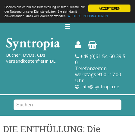
Cookies erleichtern die Bereitstellung unserer Dienste. Mit
AKZEPTIEREN
der Nutzung unserer Dienste erklären Sie sich damit
einverstanden, dass wir Cookies verwenden.
WEITERE INFORMATIONEN
☰
|
Bücher, DVDs, CDs
+49 (0)61 54-60 39 5-
versandkostenfrei in DE
0
Telefonzeiten:
werktags 9:00 -17:00
Uhr
info@syntropia.de
DIE ENTHÜLLUNG: Die