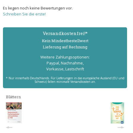
Es liegen noch keine Bewertungen vor.
Schreiben Sie die erste!
Versand­kostenfrei!*
Kein Mindest­bestell­wert
Lieferung auf Rechnung
Weitere Zahlungs­optionen:
Paypal, Nachnahme,
Vorkasse, Lastschrift
* Nur innerhalb Deutschlands. Für Lieferungen in das europäische Ausland (EU und
Schweiz) fallen minimale Versandkosten an.
Blättern