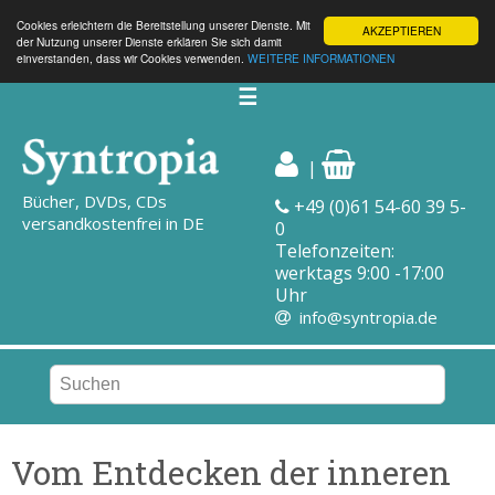
Cookies erleichtern die Bereitstellung unserer Dienste. Mit
AKZEPTIEREN
der Nutzung unserer Dienste erklären Sie sich damit
einverstanden, dass wir Cookies verwenden.
WEITERE INFORMATIONEN
☰
|
Bücher, DVDs, CDs
+49 (0)61 54-60 39 5-
versandkostenfrei in DE
0
Telefonzeiten:
werktags 9:00 -17:00
Uhr
info@syntropia.de
Vom Entdecken der inneren