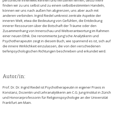
persönliche Innenwelt kennen und verstehen lernen, desto mehr
finden wir zu uns selbst und zu einem selbstbestimmten Handeln,
können wir uns nach außen hin abgrenzen, uns aber auch mit
anderen verbinden. Ingrid Riedel umkreist zentrale Aspekte der
inneren Welt, etwa die Bedeutung von Gefühlen, die Entdeckung
innerer Ressourcen über die Botschaft der Träume oder den
Zusammenhang von Innenschau und Weltverantwortung im Rahmen
einer neuen Ethik. Die renommierte Jung'sche Analytikerin und
Psychotherapeutin zeigt in diesem Buch, wie spannend es ist, sich auf
die innere Wirklichkeit einzulassen, die von den verschiedenen
tiefenpsychologischen Richtungen beschrieben und erkundet wird.
Autor/in:
Prof. Dr. Dr. Ingrid Riedel ist Psychotherapeutin in eigener Praxis in
Konstanz, Dozentin und Lehranalytikerin am C.G. Jung-Institut in Zürich
und Honorarprofessorin für Religionspsychologie an der Universität
Frankfurt am Main.