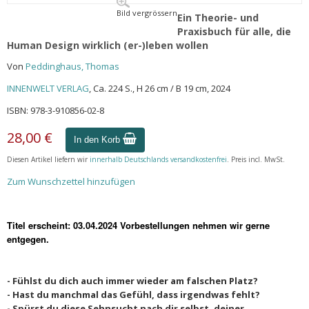
Bild vergrössern
Ein Theorie- und
Praxisbuch für alle, die
Human Design wirklich (er-)leben wollen
Von
Peddinghaus, Thomas
INNENWELT VERLAG
, Ca. 224 S., H 26 cm / B 19 cm, 2024
ISBN: 978-3-910856-02-8
28,00 €
In den Korb
Diesen Artikel liefern wir
innerhalb Deutschlands versandkostenfrei
. Preis incl. MwSt.
Zum Wunschzettel hinzufügen
Titel erscheint: 03.04
.2024 Vorbestellungen nehmen wir gerne
entgegen.
- Fühlst du dich auch immer wieder am falschen Platz?
- Hast du manchmal das Gefühl, dass irgendwas fehlt?
- Spürst du diese Sehnsucht nach dir selbst, deiner