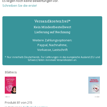
Es liegen noch keine Bewertungen vor.
Schreiben Sie die erste!
Versand­kostenfrei!*
Kein Mindest­bestell­wert
Lieferung auf Rechnung
Weitere Zahlungs­optionen:
Paypal, Nachnahme,
Vorkasse, Lastschrift
* Nur innerhalb Deutschlands. Für Lieferungen in das europäische Ausland (EU und
Schweiz) fallen minimale Versandkosten an.
Blättern
Produkt 81 von 215