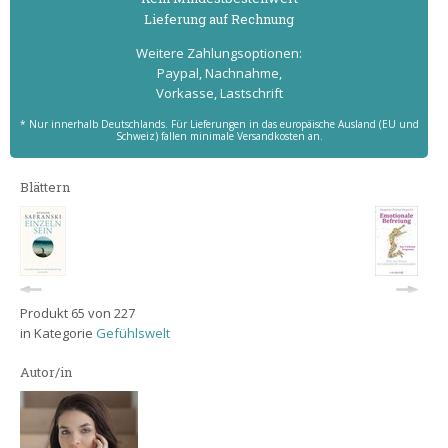
Lieferung auf Rechnung
Weitere Zahlungs­optionen:
Paypal, Nachnahme,
Vorkasse, Lastschrift
* Nur innerhalb Deutschlands. Für Lieferungen in das europäische Ausland (EU und
Schweiz) fallen minimale Versandkosten an.
Blättern
Produkt 65 von 227
in Kategorie
Gefühlswelt
Autor/in