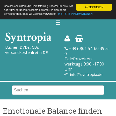
Cookies erleichtern die Bereitstellung unserer Dienste. Mit
AKZEPTIEREN
der Nutzung unserer Dienste erklären Sie sich damit
einverstanden, dass wir Cookies verwenden.
WEITERE INFORMATIONEN
☰
|
Bücher, DVDs, CDs
+49 (0)61 54-60 39 5-
versandkostenfrei in DE
0
Telefonzeiten:
werktags 9:00 -17:00
Uhr
info@syntropia.de
Emotionale Balance finden