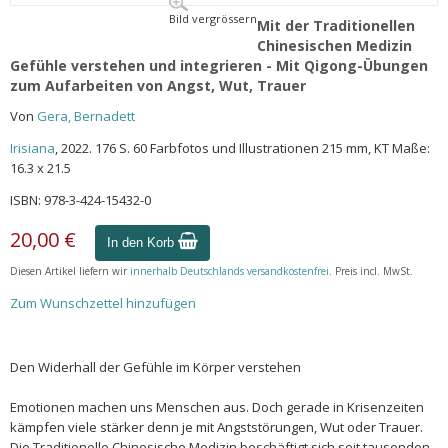
Bild vergrössern
Mit der Traditionellen
Chinesischen Medizin
Gefühle verstehen und integrieren - Mit Qigong-Übungen
zum Aufarbeiten von Angst, Wut, Trauer
Von
Gera, Bernadett
Irisiana
, 2022. 176 S. 60 Farbfotos und Illustrationen 215 mm, KT Maße:
16.3 x 21.5
ISBN: 978-3-424-15432-0
20,00 €
In den Korb
Diesen Artikel liefern wir
innerhalb Deutschlands versandkostenfrei
. Preis incl. MwSt.
Zum Wunschzettel hinzufügen
Den Widerhall der Gefühle im Körper verstehen
Emotionen machen uns Menschen aus. Doch gerade in Krisenzeiten
kämpfen viele stärker denn je mit Angststörungen, Wut oder Trauer.
Die Traditionelle Chinesische Medizin beschäftigt sich seit tausenden