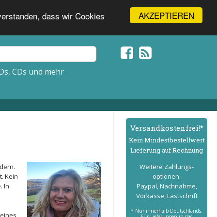
AKZEPTIEREN
nverstanden, dass wir Cookies
Ds, CDs und mehr
Versand­kostenfrei!*
Kein Mindest­bestell­wert
Lieferung auf Rechnung
ndern.
Weitere Zahlungs­
t. Kein
optionen:
 In
Paypal, Nachnahme,
Vorkasse, Lastschrift
* Nur innerhalb Deutschlands.
meines
Für Lieferungen in das