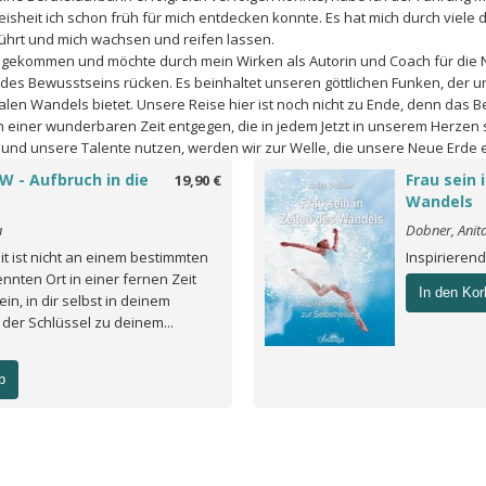
heit ich schon früh für mich entdecken konnte. Es hat mich durch viele 
hrt und mich wachsen und reifen lassen.
angekommen und möchte durch mein Wirken als Autorin und Coach für die
 des Bewusstseins rücken. Es beinhaltet unseren göttlichen Funken, der u
balen Wandels bietet. Unsere Reise hier ist noch nicht zu Ende, denn das B
 einer wunderbaren Zeit entgegen, die in jedem Jetzt in unserem Herzen 
und unsere Talente nutzen, werden wir zur Welle, die unsere Neue Erde e
 - Aufbruch in die
Frau sein 
19,90 €
Wandels
a
Dobner, Anit
it ist nicht an einem bestimmten
Inspirieren
ennten Ort in einer fernen Zeit
In den Kor
ein, in dir selbst in deinem
 der Schlüssel zu deinem...
b