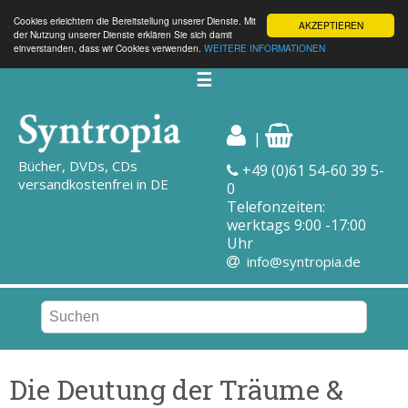
Cookies erleichtern die Bereitstellung unserer Dienste. Mit
AKZEPTIEREN
der Nutzung unserer Dienste erklären Sie sich damit
einverstanden, dass wir Cookies verwenden.
WEITERE INFORMATIONEN
☰
|
Bücher, DVDs, CDs
+49 (0)61 54-60 39 5-
versandkostenfrei in DE
0
Telefonzeiten:
werktags 9:00 -17:00
Uhr
info@syntropia.de
Die Deutung der Träume &