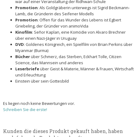
war auf einer Veranstaltung der Ridhwan-Schule
Promotion
: Als Goldgräberin unterwegs ist Sigrid Beckmann-
Lamb, die Gründerin des Seifener Modells
Promotion
: Offen für das Wunder des Lebens ist Egbert
Griebeling, der Gründer von animoVida
Kinofilm
: Señor Kaplan, eine Komödie von Alvaro Brechner
über einen Nazi-Jäger in Uruguay
DVD
: Goldenes Königreich, ein Spielfilm von Brian Perkins über
Myanmar (Burma)
Bücher
über Schmerz, das Sterben, Eckhart Tolle, Citizen
Science, das Mannsein und anderes
Leserbriefe
über Geist & Materie, Männer & Frauen, Wirtschaft
und Erleuchtung
Einstein über sein Gottesbild
Es liegen noch keine Bewertungen vor.
Schreiben Sie die erste!
Kunden die dieses Produkt gekauft haben, haben