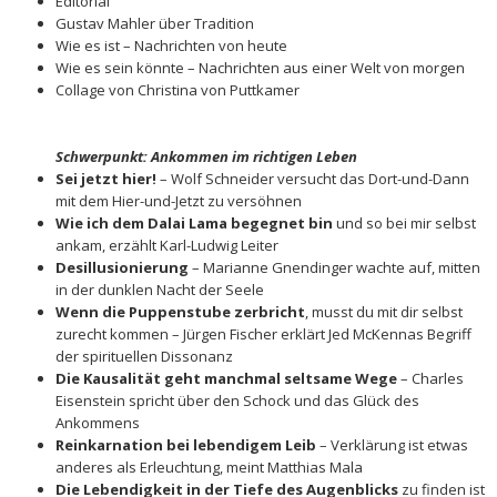
Editorial
Gustav Mahler über Tradition
Wie es ist – Nachrichten von heute
Wie es sein könnte – Nachrichten aus einer Welt von morgen
Collage von Christina von Puttkamer
Schwerpunkt: Ankommen im richtigen Leben
Sei jetzt hier!
– Wolf Schneider versucht das Dort-und-Dann
mit dem Hier-und-Jetzt zu versöhnen
Wie ich dem Dalai Lama begegnet bin
und so bei mir selbst
ankam, erzählt Karl-Ludwig Leiter
Desillusionierung
– Marianne Gnendinger wachte auf, mitten
in der dunklen Nacht der Seele
Wenn die Puppenstube zerbricht
, musst du mit dir selbst
zurecht kommen – Jürgen Fischer erklärt Jed McKennas Begriff
der spirituellen Dissonanz
Die Kausalität geht manchmal seltsame Wege
– Charles
Eisenstein spricht über den Schock und das Glück des
Ankommens
Reinkarnation bei lebendigem Leib
– Verklärung ist etwas
anderes als Erleuchtung, meint Matthias Mala
Die Lebendigkeit in der Tiefe des Augenblicks
zu finden ist