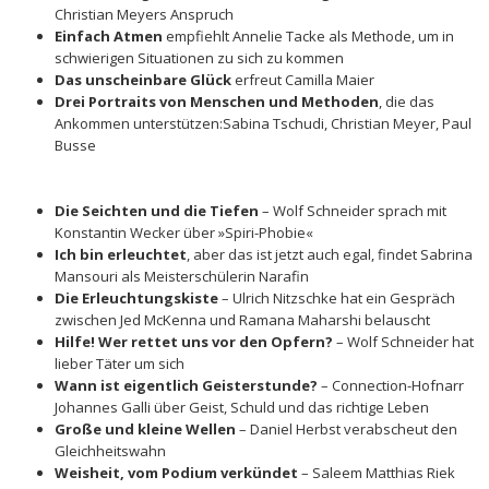
Christian Meyers Anspruch
Einfach Atmen
empfiehlt Annelie Tacke als Methode, um in
schwierigen Situationen zu sich zu kommen
Das unscheinbare Glück
erfreut Camilla Maier
Drei Portraits von Menschen und Methoden
, die das
Ankommen unterstützen:Sabina Tschudi, Christian Meyer, Paul
Busse
Die Seichten und die Tiefen
– Wolf Schneider sprach mit
Konstantin Wecker über »Spiri-Phobie«
Ich bin erleuchtet
, aber das ist jetzt auch egal, findet Sabrina
Mansouri als Meisterschülerin Narafin
Die Erleuchtungskiste
– Ulrich Nitzschke hat ein Gespräch
zwischen Jed McKenna und Ramana Maharshi belauscht
Hilfe! Wer rettet uns vor den Opfern?
– Wolf Schneider hat
lieber Täter um sich
Wann ist eigentlich Geisterstunde?
– Connection-Hofnarr
Johannes Galli über Geist, Schuld und das richtige Leben
Große und kleine Wellen
– Daniel Herbst verabscheut den
Gleichheitswahn
Weisheit, vom Podium verkündet
– Saleem Matthias Riek