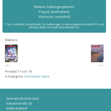
Weitere Zahlungs­optionen:
Paypal, Nachnahme,
Vorkasse, Lastschrift
* Nur innerhalb Deutschlands. Für Lieferungen in das europäische Ausland (EU und
Schweiz) fallen minimale Versandkosten an.
Blättern
Produkt 17 von 19
in Kategorie
Connection Spirit
Syntropia Buchversand
Industriestraße 20
64380 Roßdorf