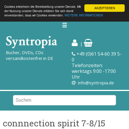
Cookies erleichtern die Bereitstellung unserer Dienste. Mit
AKZEPTIEREN
der Nutzung unserer Dienste erklären Sie sich damit
einverstanden, dass wir Cookies verwenden.
WEITERE INFORMATIONEN
☰
|
Bücher, DVDs, CDs
+49 (0)61 54-60 39 5-
versandkostenfrei in DE
0
Telefonzeiten:
werktags 9:00 -17:00
Uhr
info@syntropia.de
connnection spirit 7-8/15