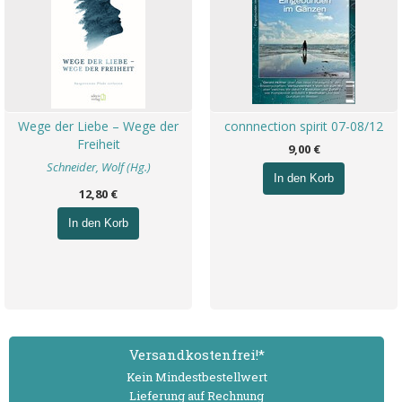
Wege der Liebe – Wege der
connnection spirit 07-08/12
Freiheit
9,00 €
Schneider, Wolf (Hg.)
In den Korb
12,80 €
In den Korb
Versand­kostenfrei!*
Kein Mindest­bestell­wert
Lieferung auf Rechnung