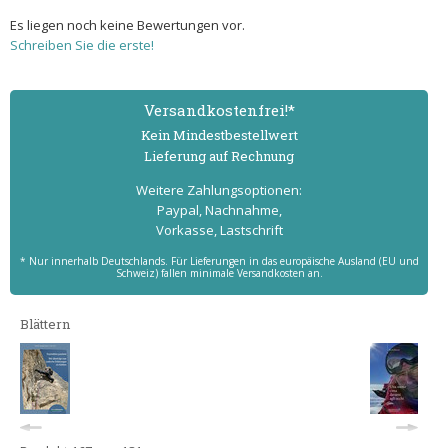
Es liegen noch keine Bewertungen vor.
Schreiben Sie die erste!
Versand­kostenfrei!*
Kein Mindest­bestell­wert
Lieferung auf Rechnung
Weitere Zahlungs­optionen:
Paypal, Nachnahme,
Vorkasse, Lastschrift
* Nur innerhalb Deutschlands. Für Lieferungen in das europäische Ausland (EU und
Schweiz) fallen minimale Versandkosten an.
Blättern