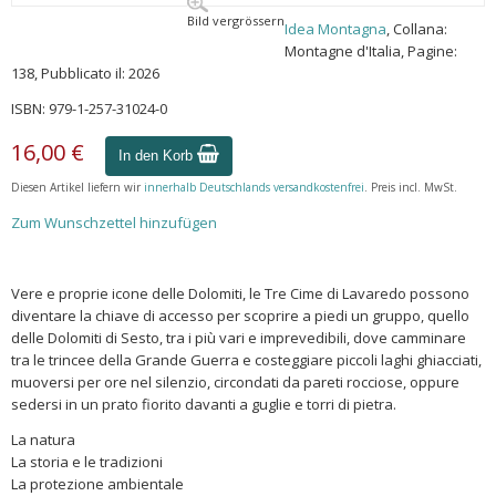
Bild vergrössern
Idea Montagna
, Collana:
Montagne d'Italia, Pagine:
138, Pubblicato il: 2026
ISBN: 979-1-257-31024-0
16,00 €
In den Korb
Diesen Artikel liefern wir
innerhalb Deutschlands versandkostenfrei
. Preis incl. MwSt.
Zum Wunschzettel hinzufügen
Vere e proprie icone delle Dolomiti, le Tre Cime di Lavaredo possono
diventare la chiave di accesso per scoprire a piedi un gruppo, quello
delle Dolomiti di Sesto, tra i più vari e imprevedibili, dove camminare
tra le trincee della Grande Guerra e costeggiare piccoli laghi ghiacciati,
muoversi per ore nel silenzio, circondati da pareti rocciose, oppure
sedersi in un prato fiorito davanti a guglie e torri di pietra.
La natura
La storia e le tradizioni
La protezione ambientale