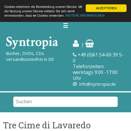
Cookies erleichtern die Bereitstellung unserer Dienste. Mit
AKZEPTIEREN
der Nutzung unserer Dienste erklären Sie sich damit
einverstanden, dass wir Cookies verwenden.
WEITERE INFORMATIONEN
☰
|
Bücher, DVDs, CDs
+49 (0)61 54-60 39 5-
versandkostenfrei in DE
0
Telefonzeiten:
werktags 9:00 -17:00
Uhr
info@syntropia.de
Tre Cime di Lavaredo