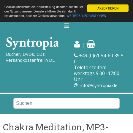
Cookies erleichtern die Bereitstellung unserer Dienste. Mit
AKZEPTIEREN
der Nutzung unserer Dienste erklären Sie sich damit
einverstanden, dass wir Cookies verwenden.
WEITERE INFORMATIONEN
☰
|
Bücher, DVDs, CDs
+49 (0)61 54-60 39 5-
versandkostenfrei in DE
0
Telefonzeiten:
werktags 9:00 -17:00
Uhr
info@syntropia.de
Chakra Meditation, MP3-