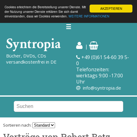
Cookies erleichtern die Bereitstellung unserer Dienste. Mit
AKZEPTIEREN
der Nutzung unserer Dienste erklären Sie sich damit
einverstanden, dass wir Cookies verwenden.
WEITERE INFORMATIONEN
☰
|
Bücher, DVDs, CDs
+49 (0)61 54-60 39 5-
versandkostenfrei in DE
0
Telefonzeiten:
werktags 9:00 -17:00
Uhr
info@syntropia.de
Sortieren nach:
Vorträge von Robert Betz