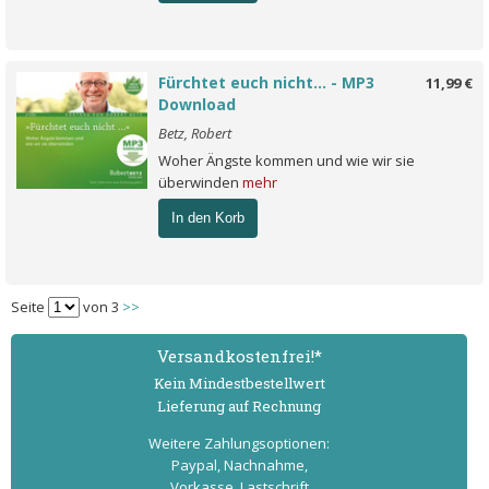
Fürchtet euch nicht… - MP3
11,99 €
Download
Betz, Robert
Woher Ängste kommen und wie wir sie
überwinden
mehr
In den Korb
Seite
von 3
>>
Versand­kostenfrei!*
Kein Mindest­bestell­wert
Lieferung auf Rechnung
Weitere Zahlungs­optionen:
Paypal, Nachnahme,
Vorkasse, Lastschrift