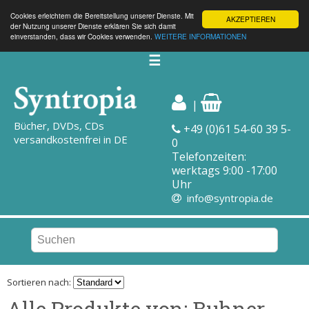
Cookies erleichtern die Bereitstellung unserer Dienste. Mit
AKZEPTIEREN
der Nutzung unserer Dienste erklären Sie sich damit
einverstanden, dass wir Cookies verwenden.
WEITERE INFORMATIONEN
☰
|
Bücher, DVDs, CDs
+49 (0)61 54-60 39 5-
versandkostenfrei in DE
0
Telefonzeiten:
werktags 9:00 -17:00
Uhr
info@syntropia.de
Sortieren nach:
Alle Produkte von: Buhner,