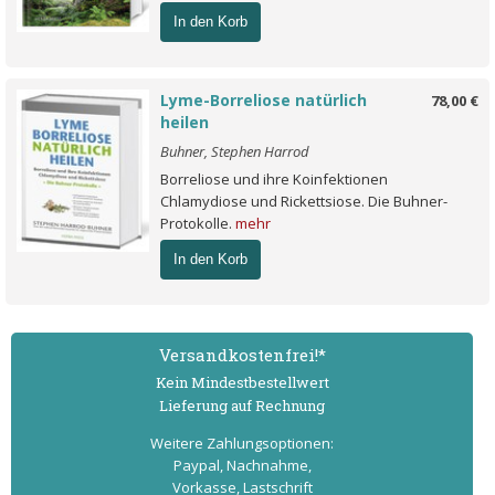
In den Korb
Lyme-Borreliose natürlich
78,00 €
heilen
Buhner, Stephen Harrod
Borreliose und ihre Koinfektionen
Chlamydiose und Rickettsiose. Die Buhner-
Protokolle.
mehr
In den Korb
Versand­kostenfrei!*
Kein Mindest­bestell­wert
Lieferung auf Rechnung
Weitere Zahlungs­optionen:
Paypal, Nachnahme,
Vorkasse, Lastschrift