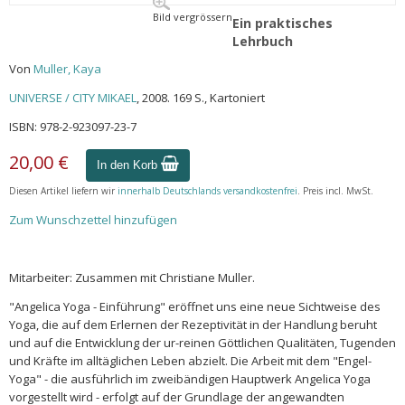
Bild vergrössern
Ein praktisches
Lehrbuch
Von
Muller, Kaya
UNIVERSE / CITY MIKAEL
, 2008. 169 S., Kartoniert
ISBN: 978-2-923097-23-7
20,00 €
In den Korb
Diesen Artikel liefern wir
innerhalb Deutschlands versandkostenfrei
. Preis incl. MwSt.
Zum Wunschzettel hinzufügen
Mitarbeiter: Zusammen mit Christiane Muller.
"Angelica Yoga - Einführung" eröffnet uns eine neue Sichtweise des
Yoga, die auf dem Erlernen der Rezeptivität in der Handlung beruht
und auf die Entwicklung der ur-reinen Göttlichen Qualitäten, Tugenden
und Kräfte im alltäglichen Leben abzielt. Die Arbeit mit dem "Engel-
Yoga" - die ausführlich im zweibändigen Hauptwerk Angelica Yoga
vorgestellt wird - erfolgt auf der Grundlage der angewandten