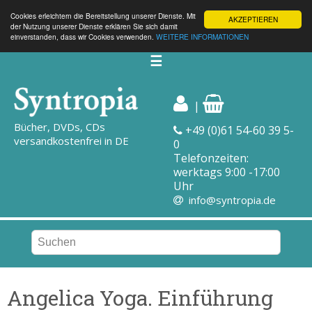
Cookies erleichtern die Bereitstellung unserer Dienste. Mit
AKZEPTIEREN
der Nutzung unserer Dienste erklären Sie sich damit
einverstanden, dass wir Cookies verwenden.
WEITERE INFORMATIONEN
☰
|
Bücher, DVDs, CDs
+49 (0)61 54-60 39 5-
versandkostenfrei in DE
0
Telefonzeiten:
werktags 9:00 -17:00
Uhr
info@syntropia.de
Angelica Yoga. Einführung