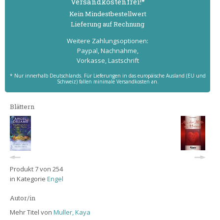
Versand­kostenfrei!*
Kein Mindest­bestell­wert
Lieferung auf Rechnung
Weitere Zahlungs­optionen:
Paypal, Nachnahme,
Vorkasse, Lastschrift
* Nur innerhalb Deutschlands. Für Lieferungen in das europäische Ausland (EU und
Schweiz) fallen minimale Versandkosten an.
Blättern
Produkt 7 von 254
in Kategorie
Engel
Autor/in
Mehr Titel von
Muller, Kaya