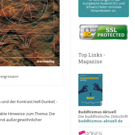
europäische Ausland (EU und
Schweiz) fallen minimale
Versandkosten an.
Top Links -
Magazine
 vergrössern
 und der Kontrast Hell-Dunkel; -
Buddhismus Aktuell
trakte Hinweise zum Thema: Die
Die buddhistische Zeitschrift
 und außergewöhnlicher
buddhismus-aktuell.de