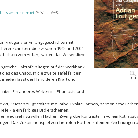
lands versandkostenfrei
. Preis incl. MwSt.
n Frutiger vier Anfangsgeschichten mit
cherenschnitten, die zwischen 1962 und 2004
eschichten vom Anfang wollen das Wesentliche
angreiche Holztafeln liegen auf der Werkbank.
dies das Chaos. In die zweite Tafel fällt ein
Bild
schneiden lässt der Hand deren Kraft und
t Linien. Ein anderes Wirken mit Phantasie und
e Art, Zeichen zu gestalten: mit Farbe. Exakte Formen, harmonische Farben
efe - ja ein farbiges Bild erscheinen.
ien wechseln zu vollen Flächen. Zwei große Kontraste. In vollem Rot: abs
hnungen. Das Zusammenspiel von Tiefroten Flächen zufeinen Zeichnungen