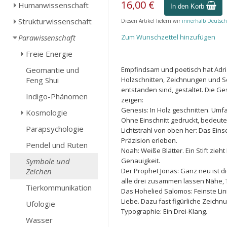
16,00 €
Humanwissenschaft
In den Korb
Strukturwissenschaft
Diesen Artikel liefern wir
innerhalb Deutsch
Parawissenschaft
Zum Wunschzettel hinzufügen
Freie Energie
Geomantie und
Empfindsam und poetisch hat Adria
Feng Shui
Holzschnitten, Zeichnungen und S
entstanden sind, gestaltet. Die G
Indigo-Phänomen
zeigen:
Genesis: In Holz geschnitten. Umf
Kosmologie
Ohne Einschnitt gedruckt, bedeutet 
Parapsychologie
Lichtstrahl von oben her: Das Ein
Präzision erleben.
Pendel und Ruten
Noah: Weiße Blätter. Ein Stift zieh
Symbole und
Genauigkeit.
Zeichen
Der Prophet Jonas: Ganz neu ist di
alle drei zusammen lassen Nähe, Ti
Tierkommunikation
Das Hohelied Salomos: Feinste Lin
Liebe. Dazu fast figürliche Zeic
Ufologie
Typographie: Ein Drei-Klang.
Wasser