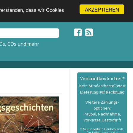
AKZEPTIEREN
nverstanden, dass wir Cookies
Ds, CDs und mehr
Versand­kostenfrei!*
Kein Mindest­bestell­wert
Lieferung auf Rechnung
Weitere Zahlungs­
optionen:
Paypal, Nachnahme,
Vorkasse, Lastschrift
* Nur innerhalb Deutschlands.
Für Lieferungen in das