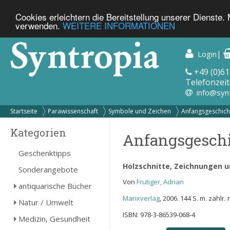
Cookies erleichtern die Bereitstellung unserer Dienste.
verwenden.
WEITERE INFORMATIONEN
|
Login
+49 (0)61
Telefonzeit
info@syn
Startseite
Parawissenschaft
Symbole und Zeichen
Anfangsgeschich
Kategorien
Anfangsgesch
Geschenktipps
Holzschnitte, Zeichnungen u
Sonderangebote
Von
Frutiger, Adrian
antiquarische Bücher
Marixverlag
, 2006. 144 S. m. zahlr
Natur / Umwelt
ISBN: 978-3-86539-068-4
Medizin, Gesundheit