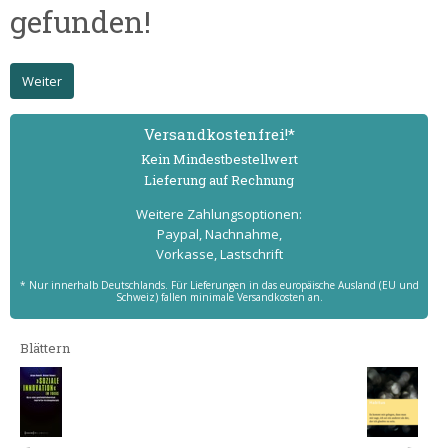
gefunden!
Weiter
Versand­kostenfrei!*
Kein Mindest­bestell­wert
Lieferung auf Rechnung
Weitere Zahlungs­optionen:
Paypal, Nachnahme,
Vorkasse, Lastschrift
* Nur innerhalb Deutschlands. Für Lieferungen in das europäische Ausland (EU und
Schweiz) fallen minimale Versandkosten an.
Blättern