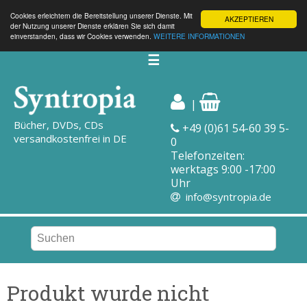
Cookies erleichtern die Bereitstellung unserer Dienste. Mit
AKZEPTIEREN
der Nutzung unserer Dienste erklären Sie sich damit
einverstanden, dass wir Cookies verwenden.
WEITERE INFORMATIONEN
☰
|
Bücher, DVDs, CDs
+49 (0)61 54-60 39 5-
versandkostenfrei in DE
0
Telefonzeiten:
werktags 9:00 -17:00
Uhr
info@syntropia.de
Produkt wurde nicht