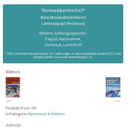
Versand­kostenfrei!*
Kein Mindest­bestell­wert
Lieferung auf Rechnung
Weitere Zahlungs­optionen:
Paypal, Nachnahme,
Vorkasse, Lastschrift
* Nur innerhalb Deutschlands. Für Lieferungen in das europäische Ausland (EU und
Schweiz) fallen minimale Versandkosten an.
Blättern
Produkt 9 von 181
in Kategorie
Alpinismus & Klettern
Autor/in