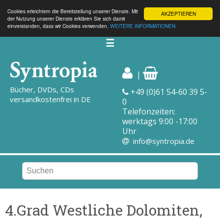
Cookies erleichtern die Bereitstellung unserer Dienste. Mit
AKZEPTIEREN
der Nutzung unserer Dienste erklären Sie sich damit
einverstanden, dass wir Cookies verwenden.
WEITERE INFORMATIONEN
☰
|
Bücher, DVDs, CDs
+49 (0)61 54-60 39 5-
versandkostenfrei in DE
0
Telefonzeiten:
werktags 9:00 -17:00
Uhr
info@syntropia.de
4.Grad Westliche Dolomiten,