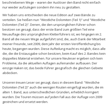
beschriebenen Wege – waren der Auslöser den Band nicht einfach
nur wieder aufzulegen sondern ihn neu zu gestalten.
Wir haben uns entschieden die neue Edition auf zwei Bände zu
verteilen. Sie heißen nun "Westliche Dolomiten (Teil 1)" und "Westliche
Dolomiten (Teil 2)". Denen, die den ursprünglichen Führer schon
besitzen sei gesagt, dass der erste Band zum größten Teil eine
Neuauflage des ursprünglichen Kletterführers ist, wo hingegen im 2.
Band all die neuen Wege aufgeführt sind, die, auch Dank der Mitarbeit
meiner Freunde, seit 2009, dem Jahr der ersten Veröffentlichung bis
heute, begangen wurden. Diese Aufteilung macht es möglich, dass alle
die, die die Erstausgabe schon besitzen, beim Kauf des 2. Bandes kein
doppeltes Material erstehen. Für unsere Neuleser ergeben sich kein
Probleme, da die aktuellen Auflagen aufeinander aufbauen. Der
einzige Haken ist, das beide Führer geografisch die gleichen Gebiete
abdecken.
Unseren treuen Leser sei gesagt, dass in diesem Band: "Westliche
Dolomiten (Teil 2)" auch die wenigen Routen eingefügt wurden, die im
alten 1. Band, aus unterschiedlichen Gründen, erheblich korrigiert
wurden. Die Touren müssen auf jeden Fall aus der Auflage von 2009
gestrichen und ersetzt werden.