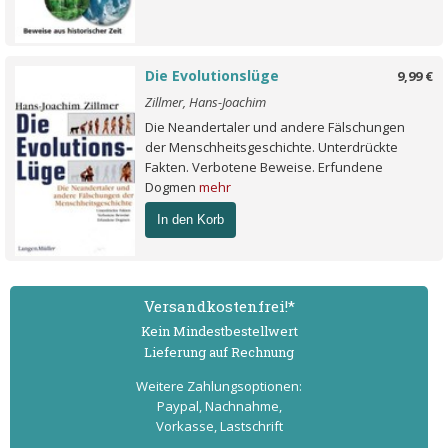
Die Evolutionslüge
9,99 €
Zillmer, Hans-Joachim
Die Neandertaler und andere Fälschungen
der Menschheitsgeschichte. Unterdrückte
Fakten. Verbotene Beweise. Erfundene
Dogmen
mehr
In den Korb
Versand­kostenfrei!*
Kein Mindest­bestell­wert
Lieferung auf Rechnung
Weitere Zahlungs­optionen:
Paypal, Nachnahme,
Vorkasse, Lastschrift