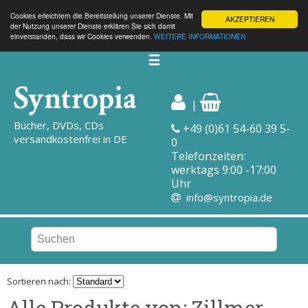
Cookies erleichtern die Bereitstellung unserer Dienste. Mit
AKZEPTIEREN
der Nutzung unserer Dienste erklären Sie sich damit
einverstanden, dass wir Cookies verwenden.
WEITERE INFORMATIONEN
☰
|
Bücher, DVDs, CDs
+49 (0)61 54-60 39 5-
versandkostenfrei in DE
0
Telefonzeiten:
werktags 9:00 -17:00
Uhr
info@syntropia.de
Sortieren nach:
Alle Produkte von: Zillmer,