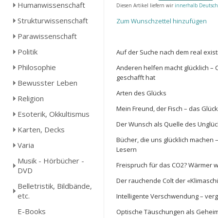
Humanwissenschaft
Diesen Artikel liefern wir
innerhalb Deutsch
Strukturwissenschaft
Zum Wunschzettel hinzufügen
Parawissenschaft
Politik
Auf der Suche nach dem real exist
Philosophie
Anderen helfen macht glücklich – Cr
geschafft hat
Bewusster Leben
Arten des Glücks
Religion
Mein Freund, der Fisch – das Glü
Esoterik, Okkultismus
Der Wunsch als Quelle des Unglück
Karten, Decks
Bücher, die uns glücklich machen 
Varia
Lesern
Musik - Hörbücher -
Freispruch für das CO2? Wärmer w
DVD
Der rauchende Colt der «Klimasch
Belletristik, Bildbände,
etc.
Intelligente Verschwendung – ver
E-Books
Optische Täuschungen als Geheim