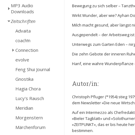
MP3 Audio
Bewegung zu sich selber – Tanzth
Downloads
Wirkt Wunder, aber wie? Ayhan D
Zeitschriften
Milch macht gesund, aber längst ni
Advaita
Ausgependelt – der Arbeitsweg ist 
coach!n
Unterwegs zum Garten Eden – nir
Connection
Die zehn Gebote der inneren Ruh
evolve
Hanf, eine wahre Wunderpflanze 
Feng Shui Journal
Gnostika
Autor/in:
Hagia Chora
Christoph Pfluger (*1954) stieg 197
Lucy's Rausch
dem Newsletter »Die neue Wirtschaf
Meridian
Auf ein Intermezzo als Chefreda
Morgenstern
»Bieler Tagblatt« und »Solothurn
»ZEITPUNKT«, das er bis heute her
Märchenforum
bestimmen.