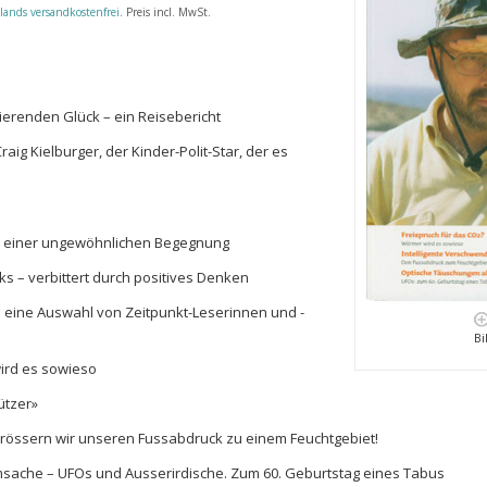
lands versandkostenfrei
. Preis incl. MwSt.
ierenden Glück – ein Reisebericht
aig Kielburger, der Kinder-Polit-Star, der es
ck einer ungewöhnlichen Begegnung
s – verbittert durch positives Denken
– eine Auswahl von Zeitpunkt-Leserinnen und -
Bi
ird es sowieso
ützer»
grössern wir unseren Fussabdruck zu einem Feuchtgebiet!
sache – UFOs und Ausserirdische. Zum 60. Geburtstag eines Tabus