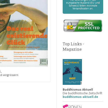
europäische Ausland (EU und
Schweiz) fallen minimale
Versandkosten an.
Top Links -
Magazine
ld vergrössern
Buddhismus Aktuell
Die buddhistische Zeitschrift
buddhismus-aktuell.de