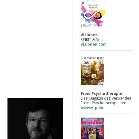
Visionen
SPIRIT & Soul
visionen.com
Freie Psychotherapie
Das Magazin des Verbandes
Freier Psychotherapeuten..
.
www.vfp.de