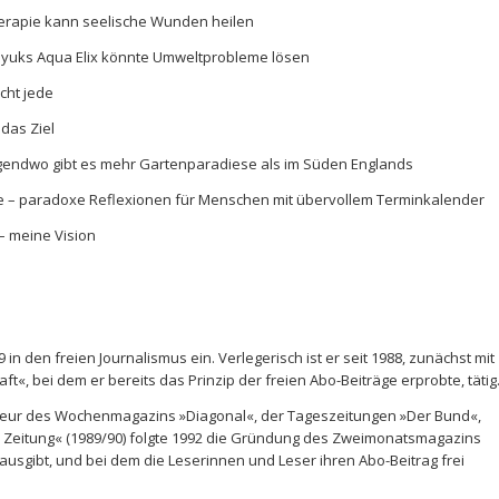
erapie kann seelische Wunden heilen
oyuks Aqua Elix könnte Umweltprobleme lösen
cht jede
das Ziel
gendwo gibt es mehr Gartenparadiese als im Süden Englands
e – paradoxe Reflexionen für Menschen mit übervollem Terminkalender
– meine Vision
9 in den freien Journalismus ein. Verlegerisch ist er seit 1988, zunächst mit
t«, bei dem er bereits das Prinzip der freien Abo-Beiträge erprobte, tätig
kteur des Wochenmagazins »Diagonal«, der Tageszeitungen »Der Bund«,
er Zeitung« (1989/90) folgte 1992 die Gründung des Zweimonatsmagazins
ausgibt, und bei dem die Leserinnen und Leser ihren Abo-Beitrag frei