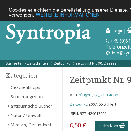
Cookies erleichtern die Bereitstellung unserer Dienste.
verwenden.
WEITERE INFORMATIONEN
|
Login
+49 (0)61
Telefonzeit
info@syn
Startseite
Zeitschriften
Zeitpunkt
Zeitpunkt Nr. 90: Das real...
Kategorien
Zeitpunkt Nr. 9
Geschenktipps
Von
Pfluger (Hg.), Christoph
Sonderangebote
Zeitpunkt
, 2007, 66 S., Heft
antiquarische Bücher
ISBN: 9771424617006
Natur / Umwelt
6,50 €
Medizin, Gesundheit
In den Korb