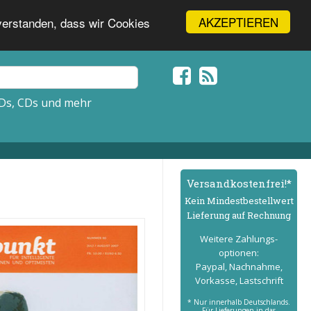
AKZEPTIEREN
nverstanden, dass wir Cookies
Ds, CDs und mehr
Versand­kostenfrei!*
Kein Mindest­bestell­wert
Lieferung auf Rechnung
Weitere Zahlungs­
optionen:
Paypal, Nachnahme,
Vorkasse, Lastschrift
* Nur innerhalb Deutschlands.
Für Lieferungen in das