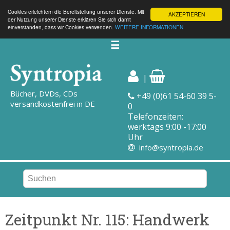
Cookies erleichtern die Bereitstellung unserer Dienste. Mit
AKZEPTIEREN
der Nutzung unserer Dienste erklären Sie sich damit
einverstanden, dass wir Cookies verwenden.
WEITERE INFORMATIONEN
☰
|
Bücher, DVDs, CDs
+49 (0)61 54-60 39 5-
versandkostenfrei in DE
0
Telefonzeiten:
werktags 9:00 -17:00
Uhr
info@syntropia.de
Zeitpunkt Nr. 115: Handwerk