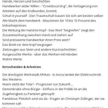
Hände, Herzen und Geschichten
Handwerker wider Willen - "Crowdsourcing", die Verlagerung von
Arbeiten auf den Endkunden, bommt.
Schuh it yourself - Den Traumschuh bauen Sie sich am besten selber
Alle Macht dem Handwerk - Maschinen für 10 bis 15 Prozent des
Industriepreises
Die Wirkung der Hand im Kopf - Das Wort "begreifen" zeigt den
Zusammenhang zwischen Hand und Gehirn auf
Sind preiswerte Handwerker ihren Preis wert?
Das Brett vor dem Kopf wegsägen
Zeitzeugen aus Stein und andere Kurznachrichten
Ausgesuchte Werke - über das Werken mit Händen
Wahre Werte
Entscheiden & Arbeiten
Die dreckigste Werkstadt Afrikas - in Accra landet der Elektroschrott
des Westens
Wann stirbt der Tote? - Prognosen zur Zukunft....
Demonkratie ohne Bürger - Einfluss in der Politik ist an die
Zugehörigkeit zu Parteien geknüpft
Parteilose: Plötzlich sind sie da - Fragen an Christoph Zollinger, der sie
kommen sah