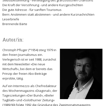
Selbstbestimmung - Verteidigung des granzösischen Chansons
Die Kraft der Versöhnung - und andere Kurzgeschichten
Die gute Adresse - für sanften Tourismus
Bern: Anstimmen statt abstimmen - und andere Kurznachrichten
Leserbriefe
Brennende Bärte
Autor/in:
Christoph Pfluger (*1954) stieg 1979 in
den freien Journalismus ein.
Verlegerisch ist er seit 1988, zunächst
mit dem Newsletter »Die neue
Wirtschaft«, bei dem er bereits das
Prinzip der freien Abo-Beiträge
erprobte, tätig.
Auf ein Intermezzo als Chefredakteur
des Wochenmagazins »Diagonal«, der
Tageszeitungen »Der Bund«, »Bieler
Tagblatt« und »Solothurner Zeitung«
(1989/90) folgte 1992 die Gründung des Zweimonatsmagazins