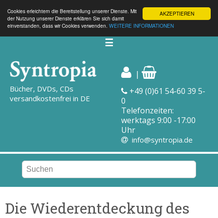
Cookies erleichtern die Bereitstellung unserer Dienste. Mit
AKZEPTIEREN
der Nutzung unserer Dienste erklären Sie sich damit
einverstanden, dass wir Cookies verwenden.
WEITERE INFORMATIONEN
☰
|
Bücher, DVDs, CDs
+49 (0)61 54-60 39 5-
versandkostenfrei in DE
0
Telefonzeiten:
werktags 9:00 -17:00
Uhr
info@syntropia.de
Die Wiederentdeckung des