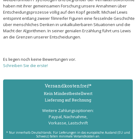
haben mit ihrer gemeinsamen Forschung unsere Annahmen über
Entscheidungsprozesse völlig auf den Kopf gestellt. Michael Lewis
entspinnt entlang zweier filmreifer Figuren eine fesselnde Geschichte
über menschliches Denken in unkalkulierbaren Situationen und die
Macht der Algorithmen. In seiner genialen Erzählung führt uns Lewis
an die Grenzen unserer Entscheidungen.
Es liegen noch keine Bewertungen vor.
Schreiben Sie die erste!
Versand­kostenfrei!*
Kein Mindest­bestell­wert
Lieferung auf Rechnung
Weitere Zahlungs­optionen:
Paypal, Nachnahme,
Vorkasse, Lastschrift
* Nur innerhalb Deutschlands. Für Lieferungen in das europäische Ausland (EU und
Schweiz) fallen minimale Versandkosten an.