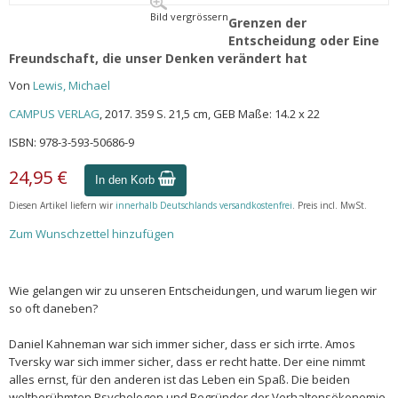
Bild vergrössern
Grenzen der
Entscheidung oder Eine
Freundschaft, die unser Denken verändert hat
Von
Lewis, Michael
CAMPUS VERLAG
, 2017. 359 S. 21,5 cm, GEB Maße: 14.2 x 22
ISBN: 978-3-593-50686-9
24,95 €
In den Korb
Diesen Artikel liefern wir
innerhalb Deutschlands versandkostenfrei
. Preis incl. MwSt.
Zum Wunschzettel hinzufügen
Wie gelangen wir zu unseren Entscheidungen, und warum liegen wir
so oft daneben?
Daniel Kahneman war sich immer sicher, dass er sich irrte. Amos
Tversky war sich immer sicher, dass er recht hatte. Der eine nimmt
alles ernst, für den anderen ist das Leben ein Spaß. Die beiden
weltberühmten Psychologen und Begründer der Verhaltensökonomie