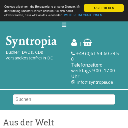
Cookies erleichtern die Bereitstellung unserer Dienste. Mit
AKZEPTIEREN
der Nutzung unserer Dienste erklären Sie sich damit
einverstanden, dass wir Cookies verwenden.
WEITERE INFORMATIONEN
☰
|
Bücher, DVDs, CDs
+49 (0)61 54-60 39 5-
versandkostenfrei in DE
0
Telefonzeiten:
werktags 9:00 -17:00
Uhr
info@syntropia.de
Aus der Welt