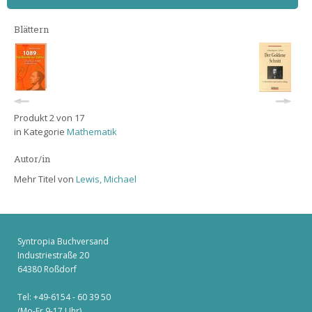
Blättern
Produkt 2 von 17
in Kategorie
Mathematik
Autor/in
Mehr Titel von
Lewis, Michael
Syntropia Buchversand
Industriestraße 20
64380 Roßdorf
Tel: +49-6154 - 60 39 50
(Mo-Fr 9-17 Uhr)