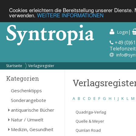
Cookies erleichtern die Bereitstellung unserer Dienste.
verwenden.
WEITERE INFORMATIONEN
|
Login
+49 (0)61
Telefonzeit
info@syn
Startseite
Verlagsregister
Kategorien
Verlagsregiste
Geschenktipps
A
B
C
D
E
F
G
H
I
J
K
L
M
Sonderangebote
antiquarische Bücher
Quadriga-Verlag
Natur / Umwelt
Quelle & Meyer
Medizin, Gesundheit
Quinlan Road