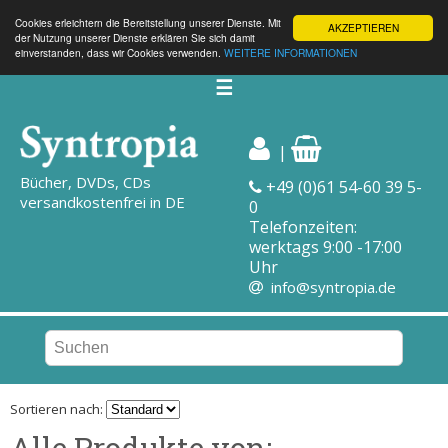
Cookies erleichtern die Bereitstellung unserer Dienste. Mit
AKZEPTIEREN
der Nutzung unserer Dienste erklären Sie sich damit
einverstanden, dass wir Cookies verwenden.
WEITERE INFORMATIONEN
☰
|
Bücher, DVDs, CDs
+49 (0)61 54-60 39 5-
versandkostenfrei in DE
0
Telefonzeiten:
werktags 9:00 -17:00
Uhr
info@syntropia.de
Sortieren nach:
Alle Produkte von: