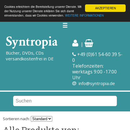
Cookies erleichtern die Bereitstellung unserer Dienste. Mit
AKZEPTIEREN
der Nutzung unserer Dienste erklären Sie sich damit
einverstanden, dass wir Cookies verwenden.
WEITERE INFORMATIONEN
☰
|
Bücher, DVDs, CDs
+49 (0)61 54-60 39 5-
versandkostenfrei in DE
0
Telefonzeiten:
werktags 9:00 -17:00
Uhr
info@syntropia.de
Sortieren nach:
Alle Produkte von: