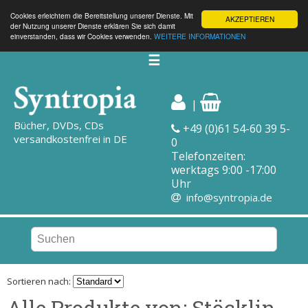
Cookies erleichtern die Bereitstellung unserer Dienste. Mit
AKZEPTIEREN
der Nutzung unserer Dienste erklären Sie sich damit
einverstanden, dass wir Cookies verwenden.
WEITERE INFORMATIONEN
☰
|
Bücher, DVDs, CDs
+49 (0)61 54-60 39 5-
versandkostenfrei in DE
0
Telefonzeiten:
werktags 9:00 -17:00
Uhr
info@syntropia.de
Sortieren nach:
Alle Produkte von: Stöcklin,