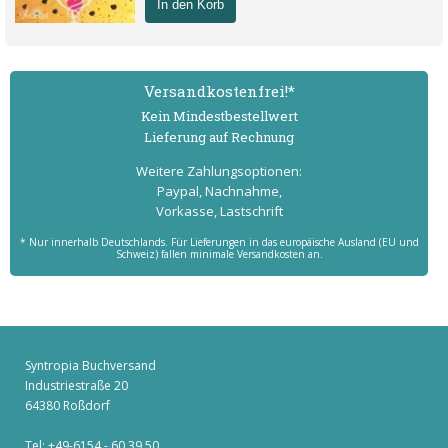
In den Korb
Versand­kostenfrei!*
Kein Mindest­bestell­wert
Lieferung auf Rechnung
Weitere Zahlungs­optionen:
Paypal, Nachnahme,
Vorkasse, Lastschrift
* Nur innerhalb Deutschlands. Für Lieferungen in das europäische Ausland (EU und
Schweiz) fallen minimale Versandkosten an.
Syntropia Buchversand
Industriestraße 20
64380 Roßdorf
Tel: +49-6154 - 60 39 50