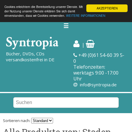
Cookies erleichtern die Bereitstellung unserer Dienste. Mit
AKZEPTIEREN
der Nutzung unserer Dienste erklären Sie sich damit
einverstanden, dass wir Cookies verwenden.
WEITERE INFORMATIONEN
☰
|
Bücher, DVDs, CDs
+49 (0)61 54-60 39 5-
versandkostenfrei in DE
0
Telefonzeiten:
werktags 9:00 -17:00
Uhr
info@syntropia.de
Sortieren nach:
Alle Produkte von: Staden,