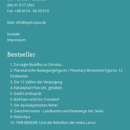
(Mo-Fr 9-17 Uhr)
Fax: +49-6154 - 60 39 510
Mail:
info@syntropia.de
Kontakt
Impressum
Bestseller
Da sagte Buddha zu Christus...
Planetarische Bewegungsfiguren / Planetary Movement Figures, 12
Postkarten
Die 12 Zyklen der Verjüngung
Rätselpfad Pilze (A5, gefaltet)
Dalâ’il al-Khayrât
Böll kam nicht bis Troisdorf
Die Apokalyptischen Reiter
Zwischenräume - Landkarten und Reisewege der Seele
Etidorhpa
TIME BENDER: Und die Rebellion der Anika Laroo