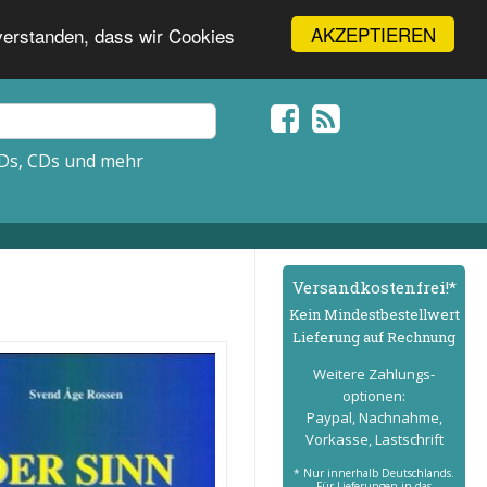
AKZEPTIEREN
nverstanden, dass wir Cookies
Ds, CDs und mehr
Versand­kostenfrei!*
Kein Mindest­bestell­wert
Lieferung auf Rechnung
Weitere Zahlungs­
optionen:
Paypal, Nachnahme,
Vorkasse, Lastschrift
* Nur innerhalb Deutschlands.
Für Lieferungen in das