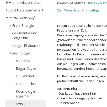
Humanwissenschaft
Diesen Artikel liefern wir
innerhalb Deutsch
Strukturwissenschaft
Zum Wunschzettel hinzufügen
Parawissenschaft
Freie Energie
In dem Buch beschreibt Rossen d
Psyche unserer Zeit.
Geomantie und
Der instinktgeprägte egoistische M
Feng Shui
gradweise zu einem friedliebend
Erfahrungen, die er in der Schule
Indigo-Phänomen
polsexuellen Analysen, d.h. - das
Kosmologie
Licht über die Krisen, in denen si
Kriege und Revolutionen, Krankhei
Aivanhov
Auswirkungen von Zusammenstöße
Edgar Cayce
heranwachsenden, humanen Züg
HH Warner
Ein Buch über Martinus Analysen 
partnerschaftliche Beziehungen.
Jakob Lorber
Aus dem Inhalt:
Kosmologie
- Das Leben hat einen Sinn
allgemein
- Eine Entwicklungspsychologie
- Reinkarnation
Martinus