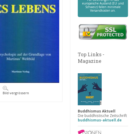
europäische Ausland (EU und
Schweiz) fallen minimale
Versandkosten an.
Top Links -
Magazine
Bild vergrössern
Buddhismus Aktuell
Die buddhistische Zeitschrift
buddhismus-aktuell.de