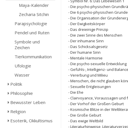
- Symbol Nr. 6: Das Lebewesen 1
Maya-Kalender
- Die psycho-physischen Grundkrä
- Die 6 psycho-physischen Grund
Zecharia Sitchin
- Die Organisation der Grundener
Parapsychologie
- Der Ewigkeitskörper
- Das dreieinige Prinzip
Pendel und Ruten
- Die zwei Sinne des Menschen
- Der inhumane Sinn
Symbole und
- Das Schicksalsgesetz
Zeichen
- Der humane Sinn
Tierkommunikation
- Mentale Harmonie
- Die psycho-sexuelle Entwicklung
Ufologie
- Gefühls-, Intelligenz- und Bala
Wasser
- Vererbung und Milieu
- Menschen, die nicht glauben kö
Politik
- Sexuelle Entgleisungen
- Die Ehe
Philosophie
- Clairvoyance, Voraussagen und fr
Bewusster Leben
- Der Vorhof der Großen Geburt
- Kosmische Blitze in der Weltlitera
Religion
- Die Große Geburt
Esoterik, Okkultismus
- Das ewige Weltbild
- Literaturhinweise, Literaturverz