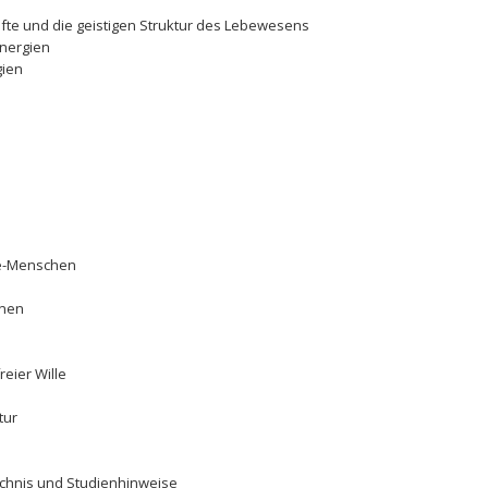
fte und die geistigen Struktur des Lebewesens
energien
gien
nce-Menschen
nnen
eier Wille
tur
eichnis und Studienhinweise