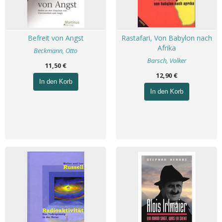
Befreit von Angst
Rastafari, Von Babylon nach
Afrika
Beckmann, Otto
Barsch, Volker
11,50 €
12,90 €
In den Korb
In den Korb