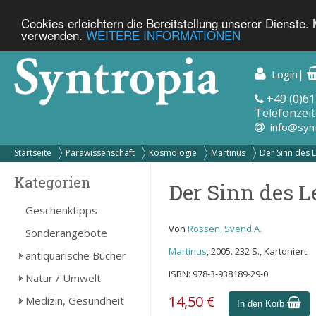
Cookies erleichtern die Bereitstellung unserer Dienste.
verwenden.
WEITERE INFORMATIONEN
|
Login
+49 (0)61
Telefonzeit
info@syn
Startseite
Parawissenschaft
Kosmologie
Martinus
Der Sinn des 
Kategorien
Der Sinn des 
Geschenktipps
Von
Rossen, Svend A.
Sonderangebote
Martinus
, 2005. 232 S., Kartoniert
antiquarische Bücher
ISBN: 978-3-938189-29-0
Natur / Umwelt
14,50 €
Medizin, Gesundheit
In den Korb