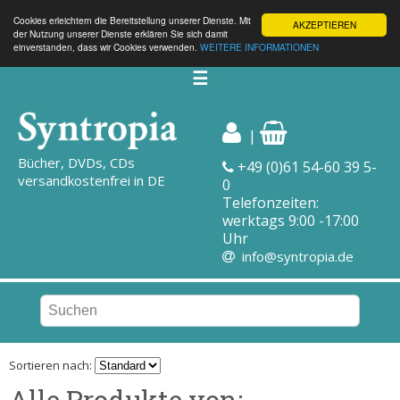
Cookies erleichtern die Bereitstellung unserer Dienste. Mit
AKZEPTIEREN
der Nutzung unserer Dienste erklären Sie sich damit
einverstanden, dass wir Cookies verwenden.
WEITERE INFORMATIONEN
☰
|
Bücher, DVDs, CDs
+49 (0)61 54-60 39 5-
versandkostenfrei in DE
0
Telefonzeiten:
werktags 9:00 -17:00
Uhr
info@syntropia.de
Sortieren nach:
Alle Produkte von: