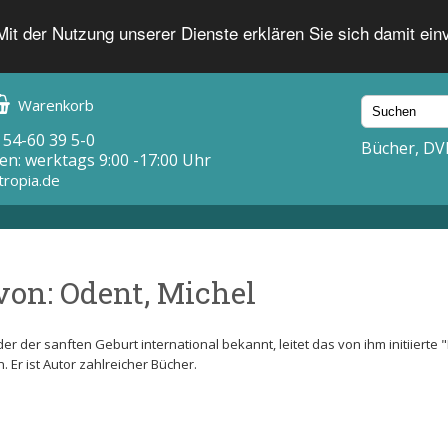
 Mit der Nutzung unserer Dienste erklären Sie sich damit ei
Warenkorb
 54-60 39 5-0
Bücher, DV
en: werktags 9:00 -17:00 Uhr
tropia.de
von: Odent, Michel
er der sanften Geburt international bekannt, leitet das von ihm initiierte 
 Er ist Autor zahlreicher Bücher.