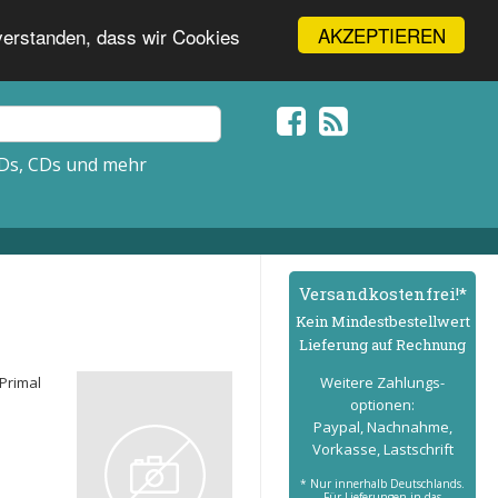
AKZEPTIEREN
nverstanden, dass wir Cookies
Ds, CDs und mehr
Versand­kostenfrei!*
Kein Mindest­bestell­wert
Lieferung auf Rechnung
"Primal
Weitere Zahlungs­
optionen:
Paypal, Nachnahme,
Vorkasse, Lastschrift
* Nur innerhalb Deutschlands.
Für Lieferungen in das