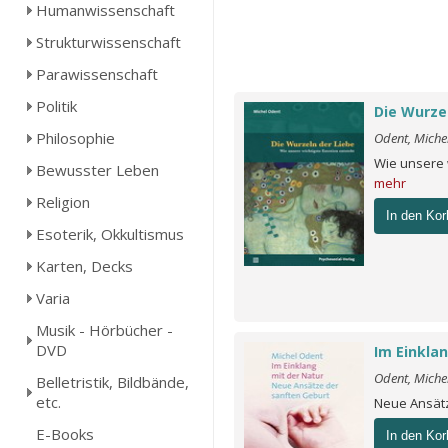
Humanwissenschaft
Strukturwissenschaft
Parawissenschaft
Politik
Die Wurze
Philosophie
Odent, Miche
Wie unsere 
Bewusster Leben
mehr
Religion
In den Kor
Esoterik, Okkultismus
Karten, Decks
Varia
Musik - Hörbücher -
DVD
Im Einkla
Odent, Miche
Belletristik, Bildbände,
etc.
Neue Ansät
E-Books
In den Kor