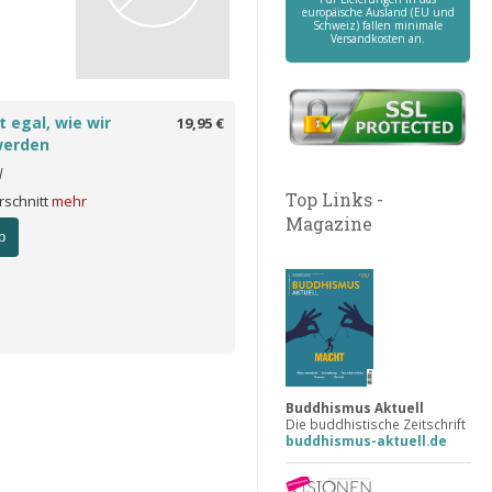
europäische Ausland (EU und
Schweiz) fallen minimale
Versandkosten an.
ht egal, wie wir
19,95 €
werden
l
Top Links -
rschnitt
mehr
Magazine
b
Buddhismus Aktuell
Die buddhistische Zeitschrift
buddhismus-aktuell.de