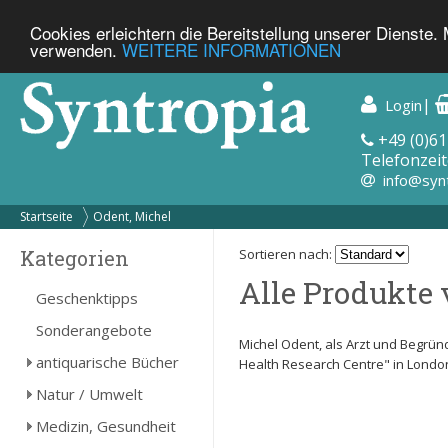
Cookies erleichtern die Bereitstellung unserer Dienste.
verwenden.
WEITERE INFORMATIONEN
|
Login
+49 (0)61
Telefonzeit
info@syn
Startseite
Odent, Michel
Kategorien
Sortieren nach:
Alle Produkte 
Geschenktipps
Sonderangebote
Michel Odent, als Arzt und Begründ
antiquarische Bücher
Health Research Centre" in London.
Natur / Umwelt
Medizin, Gesundheit