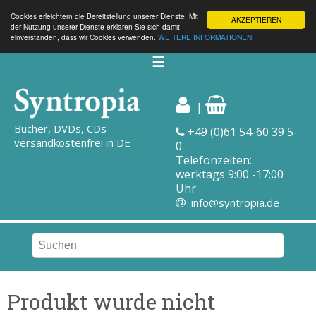
Cookies erleichtern die Bereitstellung unserer Dienste. Mit
AKZEPTIEREN
der Nutzung unserer Dienste erklären Sie sich damit
einverstanden, dass wir Cookies verwenden.
WEITERE INFORMATIONEN
☰
|
Bücher, DVDs, CDs
+49 (0)61 54-60 39 5-
versandkostenfrei in DE
0
Telefonzeiten:
werktags 9:00 -17:00
Uhr
info@syntropia.de
Produkt wurde nicht