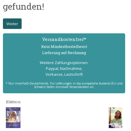
gefunden!
Weiter
Versand­kostenfrei!*
Kein Mindest­bestell­wert
Lieferung auf Rechnung
Weitere Zahlungs­optionen:
Paypal, Nachnahme,
Vorkasse, Lastschrift
* Nur innerhalb Deutschlands. Für Lieferungen in das europäische Ausland (EU und
Schweiz) fallen minimale Versandkosten an.
Blättern