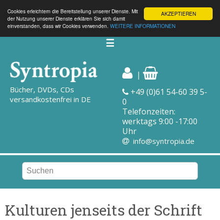
Cookies erleichtern die Bereitstellung unserer Dienste. Mit
AKZEPTIEREN
der Nutzung unserer Dienste erklären Sie sich damit
einverstanden, dass wir Cookies verwenden.
WEITERE INFORMATIONEN
☰
|
Bücher, DVDs, CDs
+49 (0)61 54-60 39 5-
versandkostenfrei in DE
0
Telefonzeiten:
werktags 9:00 -17:00
Uhr
info@syntropia.de
Kulturen jenseits der Schrift