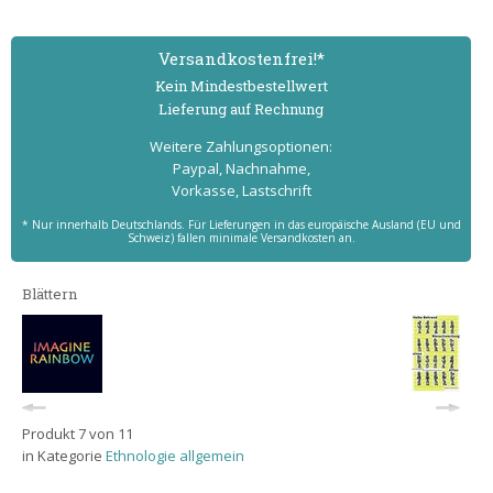
Versand­kostenfrei!*
Kein Mindest­bestell­wert
Lieferung auf Rechnung
Weitere Zahlungs­optionen:
Paypal, Nachnahme,
Vorkasse, Lastschrift
* Nur innerhalb Deutschlands. Für Lieferungen in das europäische Ausland (EU und
Schweiz) fallen minimale Versandkosten an.
Blättern
Produkt 7 von 11
in Kategorie
Ethnologie allgemein