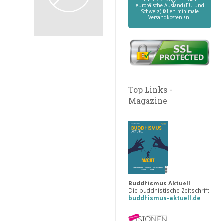
europäische Ausland (EU und
Schweiz) fallen minimale
Versandkosten an.
Top Links -
Magazine
Buddhismus Aktuell
Die buddhistische Zeitschrift
buddhismus-aktuell.de