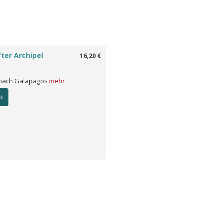
ter Archipel
16,20 €
 nach Galapagos
mehr
b