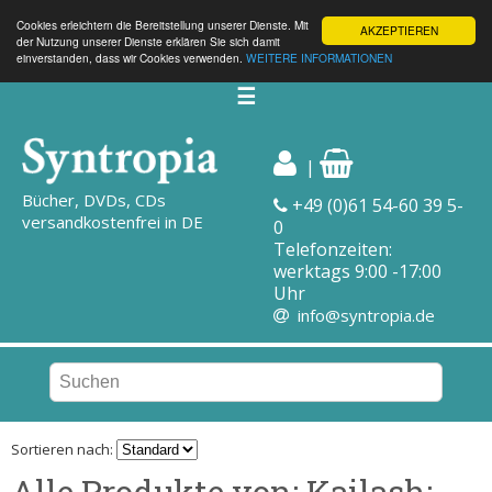
Cookies erleichtern die Bereitstellung unserer Dienste. Mit
AKZEPTIEREN
der Nutzung unserer Dienste erklären Sie sich damit
einverstanden, dass wir Cookies verwenden.
WEITERE INFORMATIONEN
☰
|
Bücher, DVDs, CDs
+49 (0)61 54-60 39 5-
versandkostenfrei in DE
0
Telefonzeiten:
werktags 9:00 -17:00
Uhr
info@syntropia.de
Sortieren nach:
Alle Produkte von: Kailash;