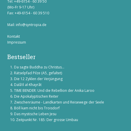
Tel: +49-6154 - 60 39 50
(Mo-Fr 9-17 Uhr)
Fax: +49-6154 - 60 39 510
Mail:
info@syntropia.de
Kontakt
Impressum
Bestseller
Da sagte Buddha zu Christus...
Rätselpfad Pilze (A5, gefaltet)
Die 12 Zyklen der Verjüngung
Dalâ’il al-Khayrât
TIME BENDER: Und die Rebellion der Anika Laroo
Die Apokalyptischen Reiter
Zwischenräume - Landkarten und Reisewege der Seele
Böll kam nicht bis Troisdorf
Das mystische Leben Jesu
Zeitpunkt Nr. 185: Der grosse Umbau