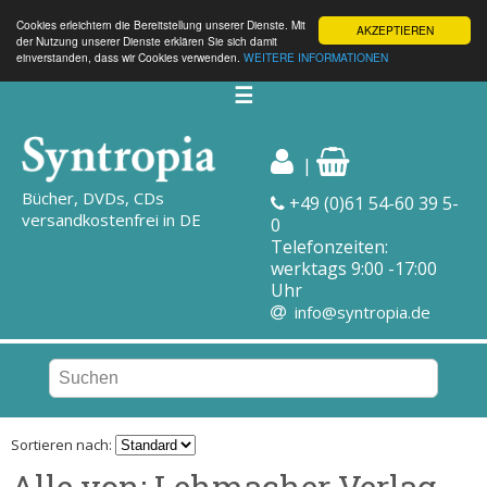
Cookies erleichtern die Bereitstellung unserer Dienste. Mit
AKZEPTIEREN
der Nutzung unserer Dienste erklären Sie sich damit
einverstanden, dass wir Cookies verwenden.
WEITERE INFORMATIONEN
☰
|
Bücher, DVDs, CDs
+49 (0)61 54-60 39 5-
versandkostenfrei in DE
0
Telefonzeiten:
werktags 9:00 -17:00
Uhr
info@syntropia.de
Sortieren nach:
Alle von: Lehmacher Verlag