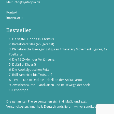
Mail:
info@syntropia.de
Kontakt
Impressum
Bestseller
Da sagte Buddha zu Christus...
Rätselpfad Pilze (A5, gefaltet)
Planetarische Bewegungsfiguren / Planetary Movement Figures, 12
Postkarten
Die 12 Zyklen der Verjüngung
Dalâ’il al-Khayrât
Die Apokalyptischen Reiter
Böll kam nicht bis Troisdorf
TIME BENDER: Und die Rebellion der Anika Laroo
Zwischenräume - Landkarten und Reisewege der Seele
Etidorhpa
Die genannten Preise verstehen sich inkl. MwSt. und zzgl.
Versandkosten
. Innerhalb Deutschlands liefern wir versandkostenfrei!