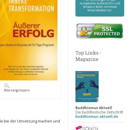
europäische Ausland (EU und
Schweiz) fallen minimale
Versandkosten an.
Top Links -
Magazine
Bild vergrössern
Buddhismus Aktuell
Die buddhistische Zeitschrift
buddhismus-aktuell.de
eude bei der Umsetzung machen und