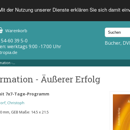
 Mit der Nutzung unserer Dienste erklären Sie sich damit ei
Warenkorb
 54-60 39 5-0
Bücher, DV
en: werktags 9:00 -17:00 Uhr
tropia.de
ation -...
rmation - Äußerer Erfolg
mit 7x7-Tage-Programm
orf, Christoph
210 mm, GEB Maße: 14.5 x 21.5