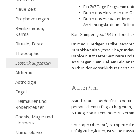
Ein 7x7-Tage-Programm unte
Neue Zeit
Durch das Aktivieren der Ge
Prophezeiungen
Durch das Ausbalancieren 
Anziehungskraft und Beliebt
Reinkarnation,
Karma
Karl Gamper, geb. 1949, erforscht
Rituale, Feste
Dr. med. Ruediger Dahlke, geboren 
"Krankheit als Symbol" begründete
Theosophie
Dahlke nutzt seine Seminare und 
anzuregen. Sein Ziel, ein Feld an
Esoterik allgemein
auch in der Verwirklichung des Se
Alchemie
Astrologie
Autor/in:
Engel
Freimaurer und
Astrid Beate Oberdorf ist Expert
Rosenkreuzer
persönlichem Erfolg zu begleiten, 
Strategie so miteinander zu verbi
Gnosis, Magie und
Hermetik
Christoph Oberdorf, ist Experte 
Erfolg zu begleiten, ist seine Pa
Numerologie