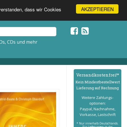
AKZEPTIEREN
nverstanden, dass wir Cookies
Ds, CDs und mehr
Versand­kostenfrei!*
Kein Mindest­bestell­wert
Lieferung auf Rechnung
Weitere Zahlungs­
optionen:
Paypal, Nachnahme,
Vorkasse, Lastschrift
* Nur innerhalb Deutschlands.
Für Lieferungen in das