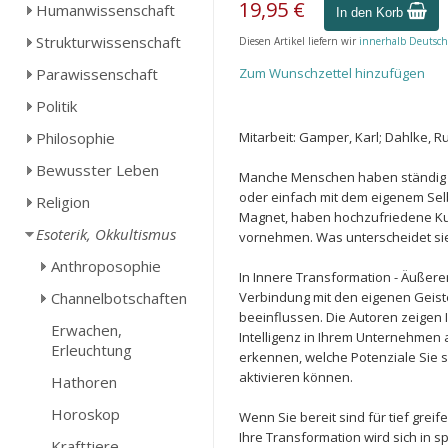
19,95 €
Humanwissenschaft
In den Korb
Strukturwissenschaft
Diesen Artikel liefern wir
innerhalb Deutsch
Parawissenschaft
Zum Wunschzettel hinzufügen
Politik
Philosophie
Mitarbeit: Gamper, Karl; Dahlke, R
Bewusster Leben
Manche Menschen haben ständig 
oder einfach mit dem eigenem Sel
Religion
Magnet, haben hochzufriedene Kun
Esoterik, Okkultismus
vornehmen. Was unterscheidet si
Anthroposophie
In Innere Transformation - Äußerer
Channelbotschaften
Verbindung mit den eigenen Geiste
beeinflussen. Die Autoren zeigen 
Erwachen,
Intelligenz in Ihrem Unternehmen 
Erleuchtung
erkennen, welche Potenziale Sie 
aktivieren können.
Hathoren
Horoskop
Wenn Sie bereit sind für tief gre
Ihre Transformation wird sich in 
Krafttiere