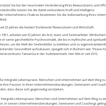
rstützt Sie bei der neuronalen Veränderung Ihres Bewusstseins und öffne
isteskräfte nutzen Sie die damit verbundene Kraft und Intelligenz.
der Unternehmens-Chakras bestimmen Sie die Außenwirkung Ihres Unter
heit.
 seit 25 Jahren die beiden"Kontinente"Bewusstsein und Wirtschaft.
1951, arbeitet seit 35 Jahren als Arzt, Autor und Seminarleiter. Mit Bücher
 er seine ganzheitliche Psychosomatik, die bis in mythische und spirituel
Reisen, um die Welt der Seelenbilder zu beleben und zu eigenverantwortl
steckender Gesundheit aufzubauen, spiegelt sich in Büchern wie "Peace-Fo
minarzentrums TamanGa in der Südsteiermark. Hier lebt er seit 2012.
in für Integrale Lebenspraxis. Menschen und Unternehmen auf dem Weg zu 
ist ihre Passion. In ihren Unternehmensberatungen, Seminaren und Coaching
nden, dass diese sich gegenseitig verstärken.
für Integrale Lebenspraxis. Menschen und Unternehmen auf dem Weg zu wi
ssion. In seinen Unternehmensberatungen, Seminaren und Coachings gelingt 