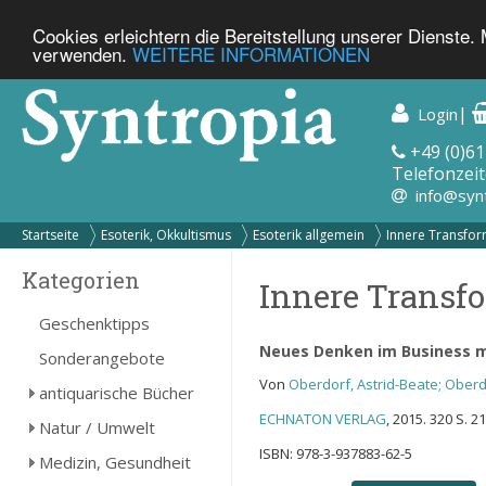
Cookies erleichtern die Bereitstellung unserer Dienste.
verwenden.
WEITERE INFORMATIONEN
|
Login
+49 (0)61
Telefonzeit
info@syn
Startseite
Esoterik, Okkultismus
Esoterik allgemein
Innere Transform
Kategorien
Innere Transfo
Geschenktipps
Neues Denken im Business 
Sonderangebote
Von
Oberdorf, Astrid-Beate; Oberd
antiquarische Bücher
ECHNATON VERLAG
, 2015. 320 S. 
Natur / Umwelt
ISBN: 978-3-937883-62-5
Medizin, Gesundheit