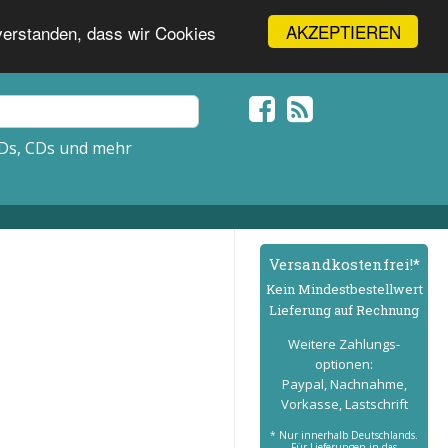
AKZEPTIEREN
nverstanden, dass wir Cookies
Ds, CDs und mehr
Versand­kostenfrei!*
Kein Mindest­bestell­wert
Lieferung auf Rechnung
Weitere Zahlungs­
optionen:
Paypal, Nachnahme,
Vorkasse, Lastschrift
* Nur innerhalb Deutschlands.
Für Lieferungen in das