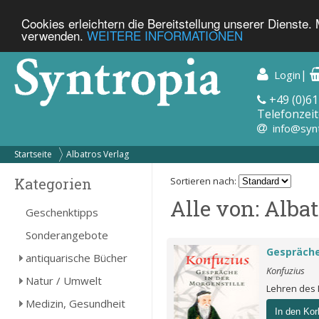
Cookies erleichtern die Bereitstellung unserer Dienste.
verwenden.
WEITERE INFORMATIONEN
|
Login
+49 (0)61
Telefonzeit
info@syn
Startseite
Albatros Verlag
Kategorien
Sortieren nach:
Alle von: Alba
Geschenktipps
Sonderangebote
Gespräche
antiquarische Bücher
Konfuzius
Natur / Umwelt
Lehren des
Medizin, Gesundheit
In den Kor