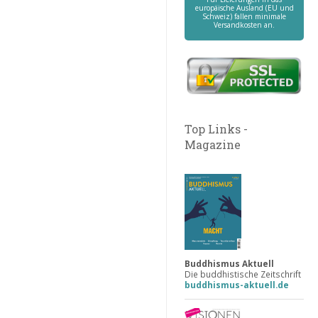
europäische Ausland (EU und
Schweiz) fallen minimale
Versandkosten an.
Top Links -
Magazine
Buddhismus Aktuell
Die buddhistische Zeitschrift
buddhismus-aktuell.de