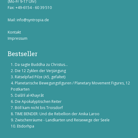
(Mo-Fr 9-17 Uhr)
Fax: +49-6154 - 60 39 510
Mail:
info@syntropia.de
Kontakt
Impressum
Bestseller
Da sagte Buddha zu Christus...
Die 12 Zyklen der Verjüngung
Rätselpfad Pilze (A5, gefaltet)
Planetarische Bewegungsfiguren / Planetary Movement Figures, 12
Postkarten
Dalâ’il al-Khayrât
Die Apokalyptischen Reiter
Böll kam nicht bis Troisdorf
TIME BENDER: Und die Rebellion der Anika Laroo
Zwischenräume - Landkarten und Reisewege der Seele
Etidorhpa