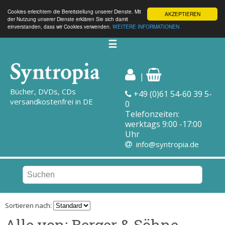
Cookies erleichtern die Bereitstellung unserer Dienste. Mit
AKZEPTIEREN
der Nutzung unserer Dienste erklären Sie sich damit
einverstanden, dass wir Cookies verwenden.
WEITERE INFORMATIONEN
☰
|
Bücher, DVDs, CDs
+49 (0)61 54-60 39 5-
versandkostenfrei in DE
0
Telefonzeiten:
werktags 9:00 -17:00
Uhr
info@syntropia.de
Sortieren nach:
Alle von: Berger & Söhne,