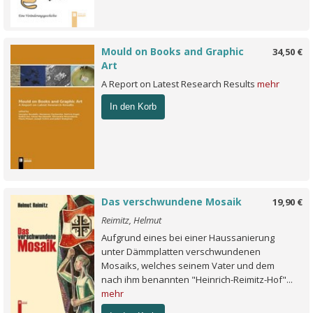
Mould on Books and Graphic
34,50 €
Art
A Report on Latest Research Results
mehr
In den Korb
Das verschwundene Mosaik
19,90 €
Reimitz, Helmut
Aufgrund eines bei einer Haussanierung
unter Dämmplatten verschwundenen
Mosaiks, welches seinem Vater und dem
nach ihm benannten "Heinrich-Reimitz-Hof"...
mehr