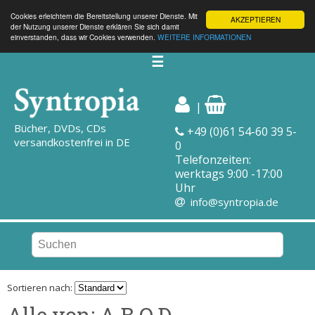
Cookies erleichtern die Bereitstellung unserer Dienste. Mit
AKZEPTIEREN
der Nutzung unserer Dienste erklären Sie sich damit
einverstanden, dass wir Cookies verwenden.
WEITERE INFORMATIONEN
☰
|
Bücher, DVDs, CDs
+49 (0)61 54-60 39 5-
versandkostenfrei in DE
0
Telefonzeiten:
werktags 9:00 -17:00
Uhr
info@syntropia.de
Sortieren nach:
Alle von: A.B.O.D.