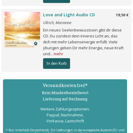
Love and Light Audio CD
19,50 €
Ullrich, Marianne
Ein neues Seelenbewusstsein gibt dir diese
CD. Du zündest dein inneres Licht an, das
dich mit mehr Lebensenergie erfüllt. Viele
ÿbungen geben Dir mehr Energie, neue Kraft
und...
mehr
In den Korb
Versand­kostenfrei!*
Kein Mindest­bestell­wert
Lieferung auf Rechnung
Weitere Zahlungs­optionen:
Paypal, Nachnahme,
Vorkasse, Lastschrift
* Nur innerhalb Deutschlands. Für Lieferungen in das europäische Ausland (EU und