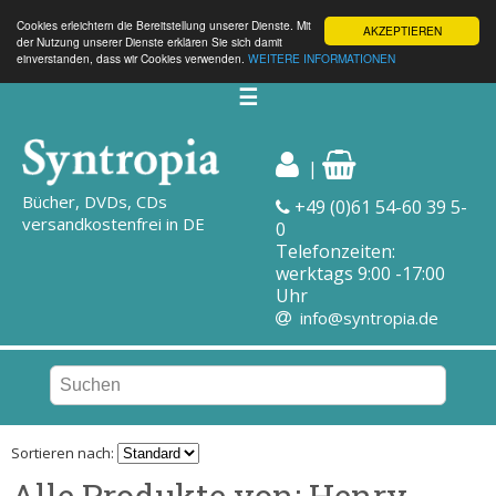
Cookies erleichtern die Bereitstellung unserer Dienste. Mit
AKZEPTIEREN
der Nutzung unserer Dienste erklären Sie sich damit
einverstanden, dass wir Cookies verwenden.
WEITERE INFORMATIONEN
☰
|
Bücher, DVDs, CDs
+49 (0)61 54-60 39 5-
versandkostenfrei in DE
0
Telefonzeiten:
werktags 9:00 -17:00
Uhr
info@syntropia.de
Sortieren nach:
Alle Produkte von: Henry,