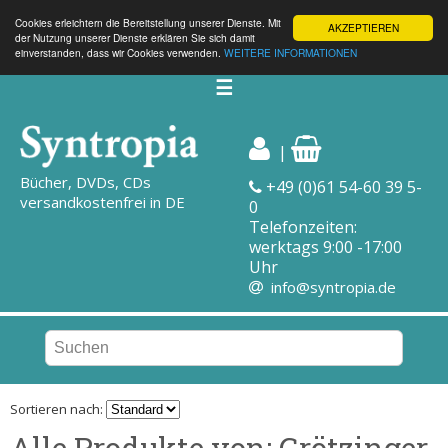
Cookies erleichtern die Bereitstellung unserer Dienste. Mit
AKZEPTIEREN
der Nutzung unserer Dienste erklären Sie sich damit
einverstanden, dass wir Cookies verwenden.
WEITERE INFORMATIONEN
☰
|
Bücher, DVDs, CDs
+49 (0)61 54-60 39 5-
versandkostenfrei in DE
0
Telefonzeiten:
werktags 9:00 -17:00
Uhr
info@syntropia.de
Sortieren nach:
Alle Produkte von: Grötzinger,