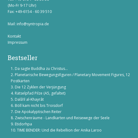
(Mo-Fr 9-17 Uhr)
Fax: +49-6154 - 60 39 510
Mail:
info@syntropia.de
Kontakt
Impressum
Bestseller
Da sagte Buddha zu Christus...
Planetarische Bewegungsfiguren / Planetary Movement Figures, 12
Postkarten
Die 12 Zyklen der Verjüngung
Rätselpfad Pilze (A5, gefaltet)
Dalâ’il al-Khayrât
Böll kam nicht bis Troisdorf
Die Apokalyptischen Reiter
Zwischenräume - Landkarten und Reisewege der Seele
Etidorhpa
TIME BENDER: Und die Rebellion der Anika Laroo