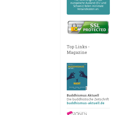
europäische Ausland (EU und
Schweiz) fallen minimale
Versandkosten an.
Top Links -
Magazine
Buddhismus Aktuell
Die buddhistische Zeitschrift
buddhismus-aktuell.de