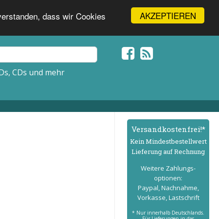
AKZEPTIEREN
nverstanden, dass wir Cookies
Ds, CDs und mehr
Versand­kostenfrei!*
Kein Mindest­bestell­wert
Lieferung auf Rechnung
Weitere Zahlungs­
optionen:
Paypal, Nachnahme,
Vorkasse, Lastschrift
* Nur innerhalb Deutschlands.
Für Lieferungen in das