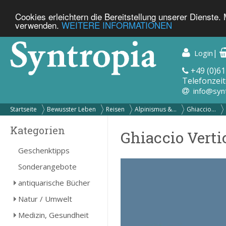
Cookies erleichtern die Bereitstellung unserer Dienste.
verwenden.
WEITERE INFORMATIONEN
|
Login
+49 (0)61
Telefonzeit
info@syn
Startseite
Bewusster Leben
Reisen
Alpinismus &...
Ghiaccio...
Kategorien
Ghiaccio Vertic
Geschenktipps
Sonderangebote
antiquarische Bücher
Natur / Umwelt
Medizin, Gesundheit