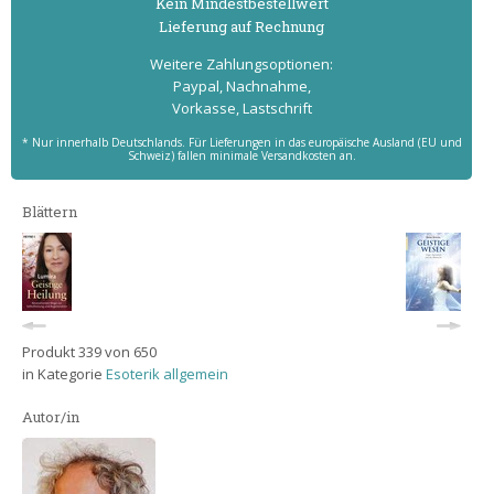
Kein Mindest­bestell­wert
Lieferung auf Rechnung
Weitere Zahlungs­optionen:
Paypal, Nachnahme,
Vorkasse, Lastschrift
* Nur innerhalb Deutschlands. Für Lieferungen in das europäische Ausland (EU und
Schweiz) fallen minimale Versandkosten an.
Blättern
Produkt 339 von 650
in Kategorie
Esoterik allgemein
Autor/in