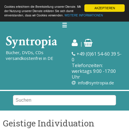
Cookies erleichtern die Bereitstellung unserer Dienste. Mit
AKZEPTIEREN
der Nutzung unserer Dienste erklären Sie sich damit
einverstanden, dass wir Cookies verwenden.
WEITERE INFORMATIONEN
☰
|
Bücher, DVDs, CDs
+49 (0)61 54-60 39 5-
versandkostenfrei in DE
0
Telefonzeiten:
werktags 9:00 -17:00
Uhr
info@syntropia.de
Geistige Individuation