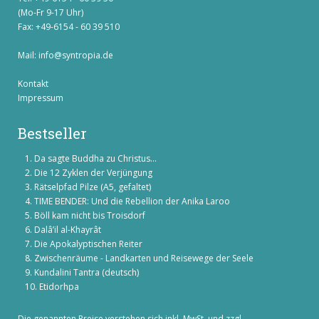
(Mo-Fr 9-17 Uhr)
Fax: +49-6154 - 60 39 510
Mail:
info@syntropia.de
Kontakt
Impressum
Bestseller
Da sagte Buddha zu Christus...
Die 12 Zyklen der Verjüngung
Rätselpfad Pilze (A5, gefaltet)
TIME BENDER: Und die Rebellion der Anika Laroo
Böll kam nicht bis Troisdorf
Dalâ’il al-Khayrât
Die Apokalyptischen Reiter
Zwischenräume - Landkarten und Reisewege der Seele
Kundalini Tantra (deutsch)
Etidorhpa
Die genannten Preise verstehen sich inkl. MwSt. und zzgl.