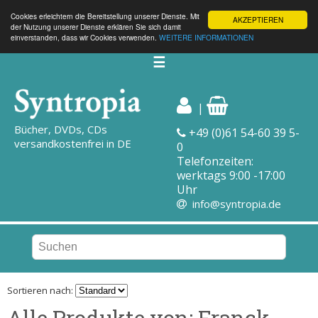
Cookies erleichtern die Bereitstellung unserer Dienste. Mit
AKZEPTIEREN
der Nutzung unserer Dienste erklären Sie sich damit
einverstanden, dass wir Cookies verwenden.
WEITERE INFORMATIONEN
☰
|
Bücher, DVDs, CDs
+49 (0)61 54-60 39 5-
versandkostenfrei in DE
0
Telefonzeiten:
werktags 9:00 -17:00
Uhr
info@syntropia.de
Sortieren nach:
Alle Produkte von: Franck,