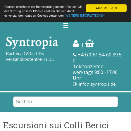
Cookies erleichtern die Bereitstellung unserer Dienste. Mit
AKZEPTIEREN
der Nutzung unserer Dienste erklären Sie sich damit
einverstanden, dass wir Cookies verwenden.
WEITERE INFORMATIONEN
☰
|
Bücher, DVDs, CDs
+49 (0)61 54-60 39 5-
versandkostenfrei in DE
0
Telefonzeiten:
werktags 9:00 -17:00
Uhr
info@syntropia.de
Escursioni sui Colli Berici