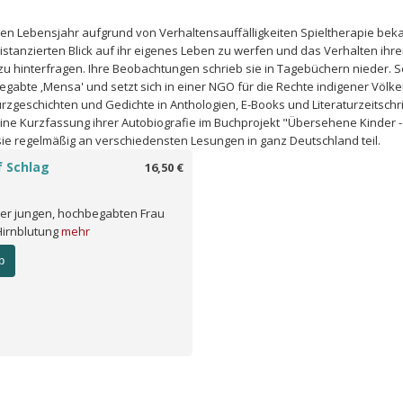
nten Lebensjahr aufgrund von Verhaltensauffälligkeiten Spieltherapie bek
distanzierten Blick auf ihr eigenes Leben zu werfen und das Verhalten ihre
 hinterfragen. Ihre Beobachtungen schrieb sie in Tagebüchern nieder. Se
begabte ‚Mensa' und setzt sich in einer NGO für die Rechte indigener Völker
Kurzgeschichten und Gedichte in Anthologien, E-Books und Literaturzeitschrif
ine Kurzfassung ihrer Autobiografie im Buchprojekt "Übersehene Kinder -
t sie regelmäßig an verschiedensten Lesungen in ganz Deutschland teil.
f Schlag
16,50 €
er jungen, hochbegabten Frau
Hirnblutung
mehr
b