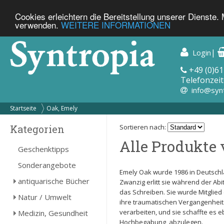
Cookies erleichtern die Bereitstellung unserer Dienste.
verwenden.
WEITERE INFORMATIONEN
|
Login
+49 (0)61
Telefonzeit
info@syn
Startseite
Oak, Emely
Kategorien
Sortieren nach:
Alle Produkte 
Geschenktipps
Sonderangebote
Emely Oak wurde 1986 in Deutschl
antiquarische Bücher
Zwanzig erlitt sie während der Abi
das Schreiben. Sie wurde Mitglied 
Natur / Umwelt
ihre traumatischen Vergangenheits
verarbeiten, und sie schaffte es e
Medizin, Gesundheit
Hochbegabung, abzulegen.