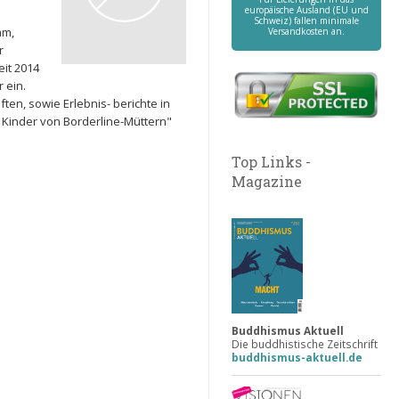
europäische Ausland (EU und
Schweiz) fallen minimale
am,
Versandkosten an.
r
it 2014
 ein.
ten, sowie Erlebnis- berichte in
 Kinder von Borderline-Müttern"
Top Links -
Magazine
Buddhismus Aktuell
Die buddhistische Zeitschrift
buddhismus-aktuell.de