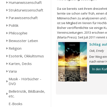
Humanwissenschaft
Da sie bereits seit ihrem dreizeh
Strukturwissenschaft
lernte sie schon sehr früh, einen 
Parawissenschaft
Mitmenschen zu analysieren und zu
ist sie Mitglied im Verein für Hoch
Politik
Bisher veröffentlichte sie einige 
Vereinszeitungen. 2013 erschien e
Philosophie
(Marta Press). Seit Juli 2011 nimm
Bewusster Leben
Schlag au
Religion
Oak, Emely
Esoterik, Okkultismus
Der Weg ein
nach einer 
Karten, Decks
In den Kor
Varia
Musik - Hörbücher -
DVD
Belletristik, Bildbände,
etc.
E-Books