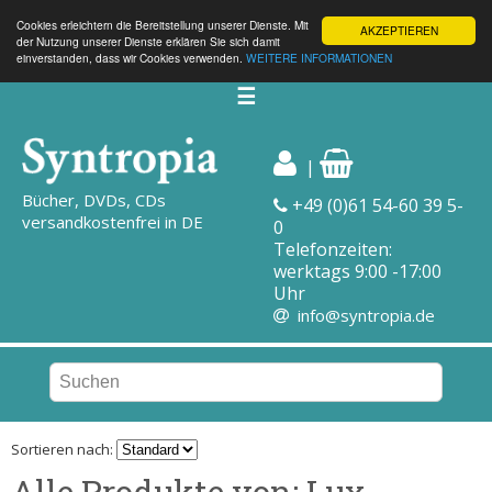
Cookies erleichtern die Bereitstellung unserer Dienste. Mit
AKZEPTIEREN
der Nutzung unserer Dienste erklären Sie sich damit
einverstanden, dass wir Cookies verwenden.
WEITERE INFORMATIONEN
☰
|
Bücher, DVDs, CDs
+49 (0)61 54-60 39 5-
versandkostenfrei in DE
0
Telefonzeiten:
werktags 9:00 -17:00
Uhr
info@syntropia.de
Sortieren nach:
Alle Produkte von: Lux,