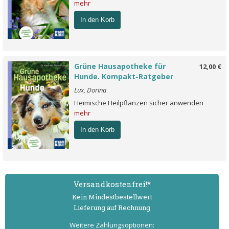
mehr
In den Korb
Grüne Hausapotheke für
12,00 €
Hunde. Kompakt-Ratgeber
Lux, Dorina
Heimische Heilpflanzen sicher anwenden
mehr
In den Korb
Versand­kostenfrei!*
Kein Mindest­bestell­wert
Lieferung auf Rechnung
Weitere Zahlungs­optionen: