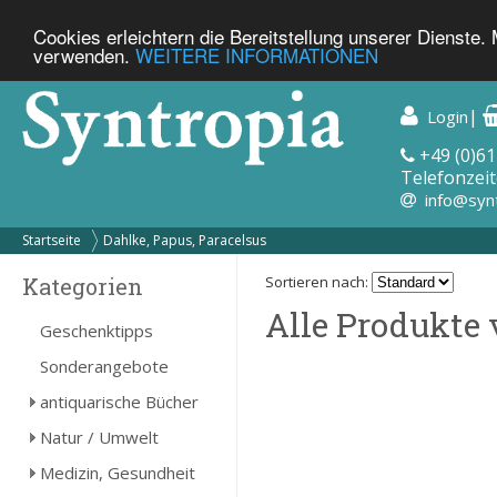
Cookies erleichtern die Bereitstellung unserer Dienste.
verwenden.
WEITERE INFORMATIONEN
|
Login
+49 (0)61
Telefonzeit
info@syn
Startseite
Dahlke, Papus, Paracelsus
Kategorien
Sortieren nach:
Alle Produkte 
Geschenktipps
Sonderangebote
antiquarische Bücher
Natur / Umwelt
Medizin, Gesundheit