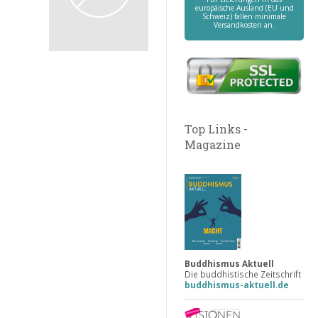
europäische Ausland (EU und
Schweiz) fallen minimale
Versandkosten an.
Top Links -
Magazine
Buddhismus Aktuell
Die buddhistische Zeitschrift
buddhismus-aktuell.de