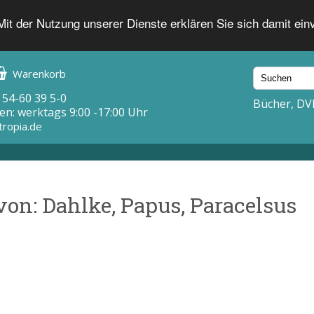
 Mit der Nutzung unserer Dienste erklären Sie sich damit ei
Warenkorb
 54-60 39 5-0
Bücher, DV
en: werktags 9:00 -17:00 Uhr
tropia.de
von: Dahlke, Papus, Paracelsus