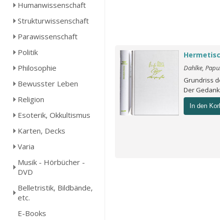
Humanwissenschaft
Strukturwissenschaft
Parawissenschaft
Politik
Hermetisc
Philosophie
Dahlke, Papu
Grundriss d
Bewusster Leben
Der Gedank
Religion
In den Kor
Esoterik, Okkultismus
Karten, Decks
Varia
Musik - Hörbücher -
DVD
Belletristik, Bildbände,
etc.
E-Books